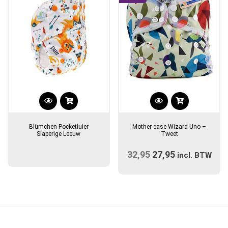
worden
op
de
productpagina
Dit
product
Blümchen Pocketluier
Mother ease Wizard Uno –
heeft
Slaperige Leeuw
Tweet
meerdere
32,95
Oorspronkelijke
27,95
Huidige
variaties.
incl. BTW
prijs
Deze
prijs
optie
was:
is:
kan
€32,95.
€27,95.
gekozen
worden