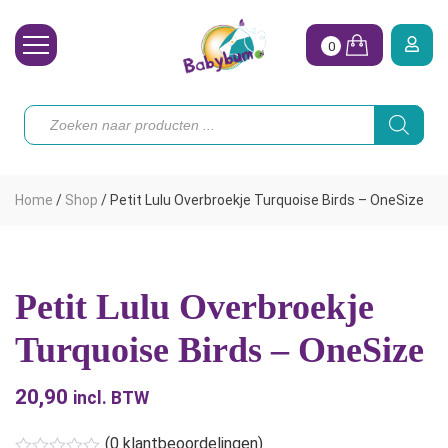
0
Wasbare Luiers
Producten
zoeken
Toebehoren
Waterpret
Home
/
Shop
/
Petit Lulu Overbroekje Turquoise Birds – OneSize
Vrouw
Koopjes
Petit Lulu Overbroekje
Onze merken
Turquoise Birds – OneSize
Hoe begin ik?
20,90
incl. BTW
(
0
klantbeoordelingen)