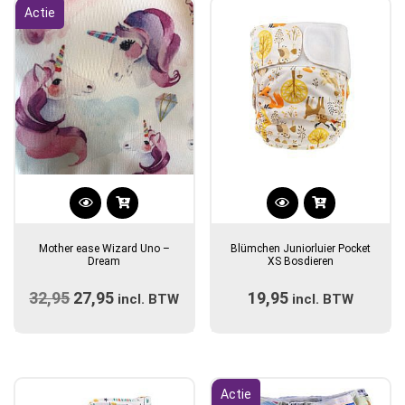
Actie
Dit
product
Mother ease Wizard Uno –
Blümchen Juniorluier Pocket
heeft
Dream
XS Bosdieren
meerdere
32,95
Oorspronkelijke
27,95
Huidige
19,95
variaties.
incl. BTW
incl. BTW
prijs
Deze
prijs
optie
was:
is:
kan
€32,95.
€27,95.
gekozen
Actie