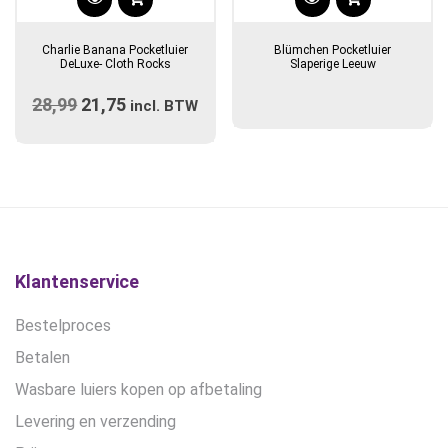
Charlie Banana Pocketluier
Blümchen Pocketluier
DeLuxe- Cloth Rocks
Slaperige Leeuw
28,99
Oorspronkelijke
21,75
Huidige
incl. BTW
prijs
prijs
was:
is:
€28,99.
€21,75.
Klantenservice
Bestelproces
Betalen
Wasbare luiers kopen op afbetaling
Levering en verzending