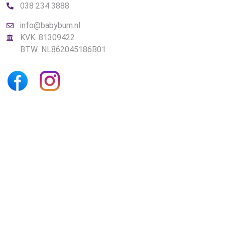
038 234 3888
info@babybum.nl
KVK: 81309422
BTW: NL862045186B01