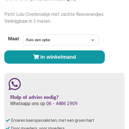
Petit Lulu Overbroekje met zachte fleecerandjes.
Verkrijgbaar in 3 maten.
Maat
Petit
In winkelmand
Lulu
Overbroekje
Goudvis
(Goldfish)
aantal
Hulp of advies nodig?
Whatsapp ons op
06 - 4486 2909
Ervaren luierspecialisten, met een groen hart
Door moeders, voor moeders