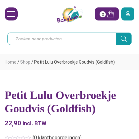
0
Wasbare Luiers
Producten
zoeken
Toebehoren
Waterpret
Home
/
Shop
/
Petit Lulu Overbroekje Goudvis (Goldfish)
Vrouw
Koopjes
Petit Lulu Overbroekje
Onze merken
Goudvis (Goldfish)
Hoe begin ik?
22,90
incl. BTW
(
0
klantbeoordelingen)