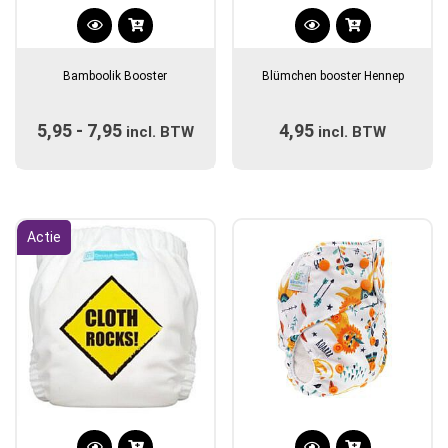
Dit
product
Bamboolik Booster
Blümchen booster Hennep
heeft
meerdere
5,95
-
7,95
Prijsklasse:
4,95
variaties.
incl. BTW
incl. BTW
Deze
€5,95
optie
tot
kan
€7,95
gekozen
Actie
worden
op
de
productpagina