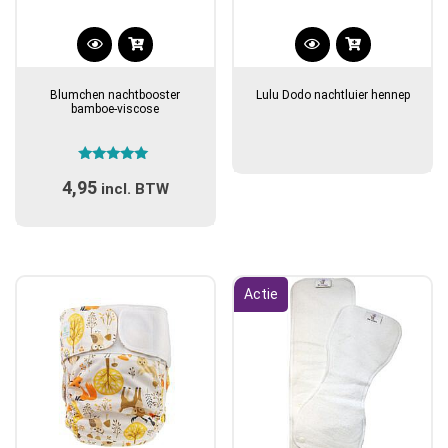
Blumchen nachtbooster
Lulu Dodo nachtluier hennep
bamboe-viscose
Gewaardeerd
4,95
5.00
incl. BTW
uit 5
Actie