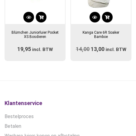
Dit
product
Blümchen Juniorluier Pocket
Kanga Care 6R Soaker
heeft
XS Bosdieren
Bamboe
meerdere
19,95
14,00
Oorspronkelijke
13,00
Huidige
incl. BTW
variaties.
incl. BTW
prijs
Deze
prijs
optie
was:
is:
kan
€14,00.
€13,00.
gekozen
worden
op
de
Klantenservice
productpagina
Bestelproces
Betalen
Wasbare luiers kopen op afbetaling