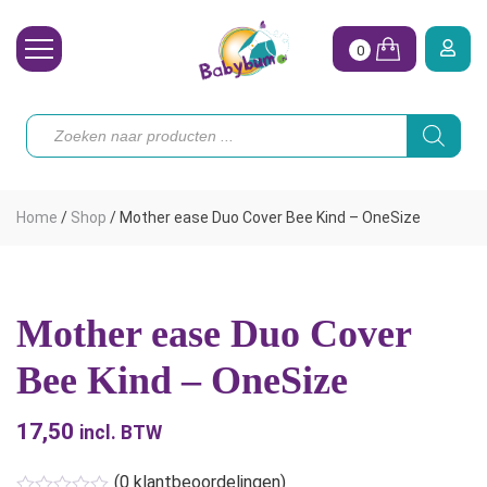
0
Wasbare Luiers
Producten
zoeken
Toebehoren
Waterpret
Home
/
Shop
/
Mother ease Duo Cover Bee Kind – OneSize
Vrouw
Koopjes
Mother ease Duo Cover
Onze merken
Bee Kind – OneSize
Hoe begin ik?
17,50
incl. BTW
(
0
klantbeoordelingen)