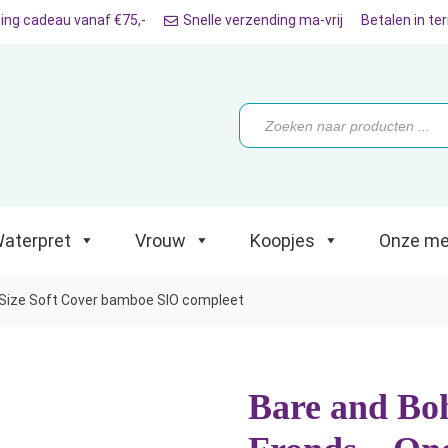
ing cadeau vanaf €75,-
Snelle verzending ma-vrij
Betalen in te
ret
Vrouw
Koopjes
Onze merken
Producten
zoeken
aterpret
Vrouw
Koopjes
Onze me
eSize Soft Cover bamboe SIO compleet
Bare and Bo