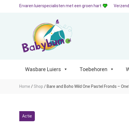
Ervaren luierspecialisten met een groen hart
Verzend
Wasbare Luiers
Toebehoren
Waterp
Wasbare Luiers
Toebehoren
W
Home
/
Shop
/
Bare and Boho Wild One Pastel Fronds – On
Actie