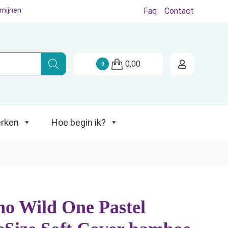
rmijnen
Faq
Contact
Hoe begin ik?
0,00
0
rken
Hoe begin ik?
ho Wild One Pastel