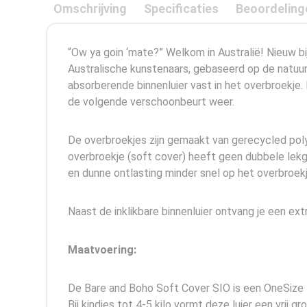
Omschrijving
Specificaties
Beoordeling
“Ow ya goin ‘mate?” Welkom in Australië! Nieuw bi
Australische kunstenaars, gebaseerd op de natuur. W
absorberende binnenluier vast in het overbroekje. 
de volgende verschoonbeurt weer.
De overbroekjes zijn gemaakt van gerecycled poly
overbroekje (soft cover) heeft geen dubbele lekgoo
en dunne ontlasting minder snel op het overbroek
Naast de inklikbare binnenluier ontvang je een extr
Maatvoering:
De Bare and Boho Soft Cover SIO is een OneSize lu
Bij kindjes tot 4-5 kilo vormt deze luier een vrij g