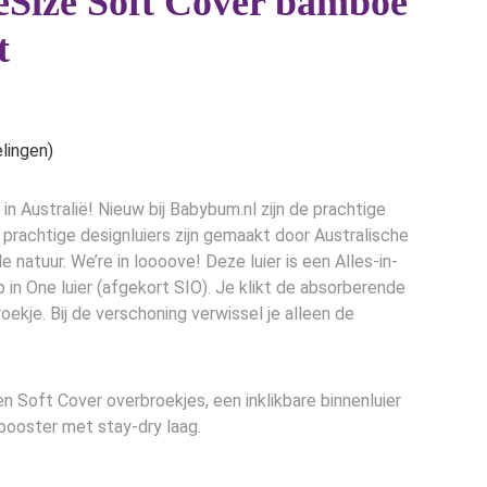
eSize Soft Cover bamboe
t
e
lingen)
n Australië! Nieuw bij Babybum.nl zijn de prachtige
 prachtige designluiers zijn gemaakt door Australische
 natuur. We’re in loooove! Deze luier is een Alles-in-
p in One luier (afgekort SIO). Je klikt de absorberende
roekje. Bij de verschoning verwissel je alleen de
en Soft Cover overbroekjes, een inklikbare binnenluier
ooster met stay-dry laag.