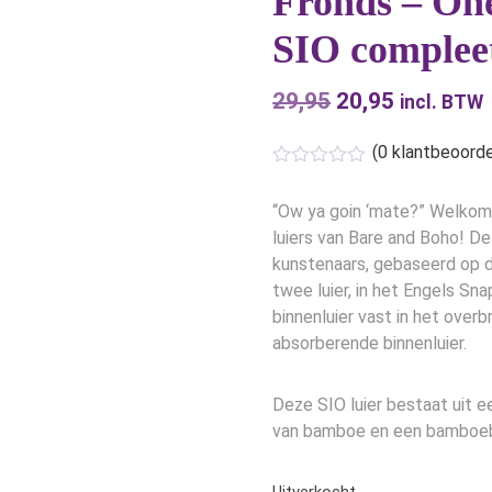
Fronds – On
SIO complee
29,95
Oorspronkelijk
20,95
Huidige
incl. BTW
prijs
prijs
(
0
klantbeoorde
was:
is:
€29,95.
€20,95.
“Ow ya goin ‘mate?” Welkom i
luiers van Bare and Boho! De
kunstenaars, gebaseerd op de
twee luier, in het Engels Sna
binnenluier vast in het overb
absorberende binnenluier.
Deze SIO luier bestaat uit e
van bamboe en een bamboeb
Uitverkocht