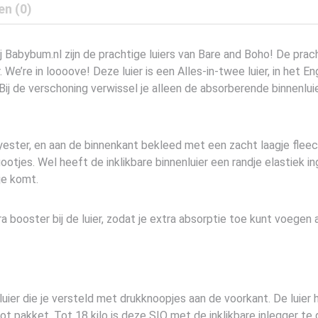
en (0)
j Babybum.nl zijn de prachtige luiers van Bare and Boho! De pra
e’re in loooove! Deze luier is een Alles-in-twee luier, in het Eng
Bij de verschoning verwissel je alleen de absorberende binnenluie
ester, en aan de binnenkant bekleed met een zacht laagje fleece
tjes. Wel heeft de inklikbare binnenluier een randje elastiek ing
je komt.
a booster bij de luier, zodat je extra absorptie toe kunt voegen 
ier die je versteld met drukknoopjes aan de voorkant. De luier h
root pakket. Tot 18 kilo is deze SIO met de inklikbare inlegger te