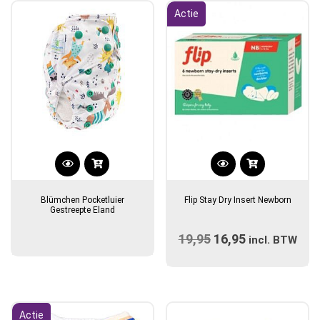
Actie
Dit
product
Blümchen Pocketluier
Flip Stay Dry Insert Newborn
heeft
Gestreepte Eland
meerdere
19,95
Oorspronkelijke
16,95
Huidige
variaties.
incl. BTW
prijs
Deze
prijs
optie
was:
is:
kan
€19,95.
€16,95.
gekozen
Actie