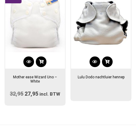
worden
op
de
productpagina
Dit
product
Mother ease Wizard Uno –
Lulu Dodo nachtluier hennep
heeft
White
meerdere
32,95
Oorspronkelijke
27,95
Huidige
variaties.
incl. BTW
prijs
Deze
prijs
optie
was:
is:
kan
€32,95.
€27,95.
gekozen
worden