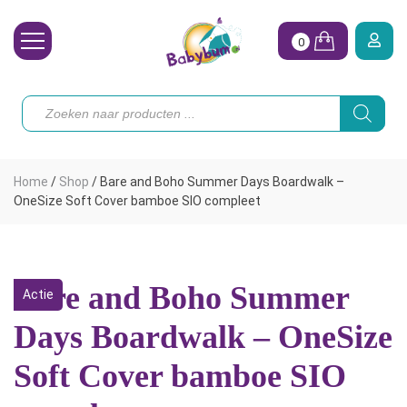
0
Wasbare Luiers
Producten
zoeken
Toebehoren
Waterpret
Home
/
Shop
/
Bare and Boho Summer Days Boardwalk –
Vrouw
OneSize Soft Cover bamboe SIO compleet
Koopjes
Onze merken
Bare and Boho Summer
Actie
Hoe begin ik?
Days Boardwalk – OneSize
Soft Cover bamboe SIO