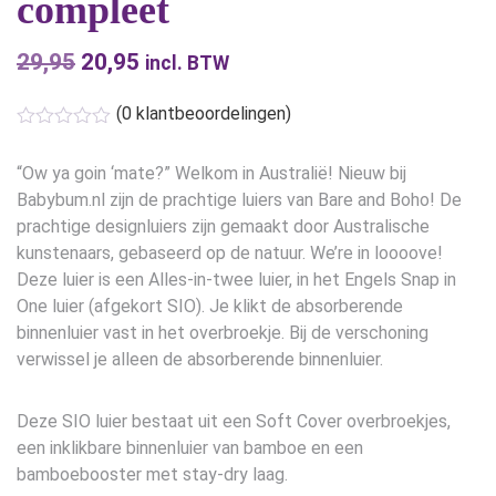
compleet
29,95
Oorspronkelijke
20,95
Huidige
incl. BTW
prijs
prijs
(
0
klantbeoordelingen)
was:
is:
€29,95.
€20,95.
“Ow ya goin ‘mate?” Welkom in Australië! Nieuw bij
Babybum.nl zijn de prachtige luiers van Bare and Boho! De
prachtige designluiers zijn gemaakt door Australische
kunstenaars, gebaseerd op de natuur. We’re in loooove!
Deze luier is een Alles-in-twee luier, in het Engels Snap in
One luier (afgekort SIO). Je klikt de absorberende
binnenluier vast in het overbroekje. Bij de verschoning
verwissel je alleen de absorberende binnenluier.
Deze SIO luier bestaat uit een Soft Cover overbroekjes,
een inklikbare binnenluier van bamboe en een
bamboebooster met stay-dry laag.