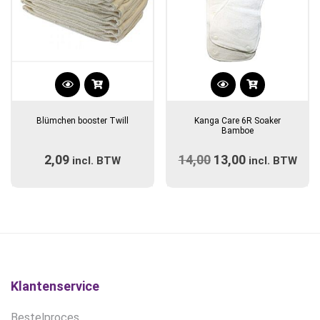
Dit
product
Blümchen booster Twill
Kanga Care 6R Soaker
heeft
Bamboe
meerdere
2,09
14,00
Oorspronkelijke
13,00
Huidige
incl. BTW
variaties.
incl. BTW
prijs
Deze
prijs
optie
was:
is:
kan
€14,00.
€13,00.
gekozen
worden
op
de
Klantenservice
productpagina
Bestelproces