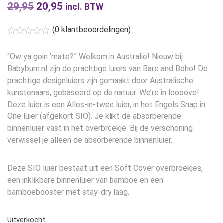
29,95
Oorspronkelijke
20,95
Huidige
incl. BTW
prijs
prijs
(
0
klantbeoordelingen)
was:
is:
€29,95.
€20,95.
“Ow ya goin ‘mate?” Welkom in Australië! Nieuw bij
Babybum.nl zijn de prachtige luiers van Bare and Boho! De
prachtige designluiers zijn gemaakt door Australische
kunstenaars, gebaseerd op de natuur. We’re in loooove!
Deze luier is een Alles-in-twee luier, in het Engels Snap in
One luier (afgekort SIO). Je klikt de absorberende
binnenluier vast in het overbroekje. Bij de verschoning
verwissel je alleen de absorberende binnenluier.
Deze SIO luier bestaat uit een Soft Cover overbroekjes,
een inklikbare binnenluier van bamboe en een
bamboebooster met stay-dry laag.
Uitverkocht