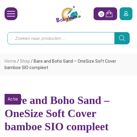
0
Wasbare Luiers
Producten
zoeken
Toebehoren
Waterpret
Home
/
Shop
/
Bare and Boho Sand – OneSize Soft Cover
Vrouw
bamboe SIO compleet
Koopjes
Onze merken
Bare and Boho Sand –
Actie
Hoe begin ik?
OneSize Soft Cover
bamboe SIO compleet