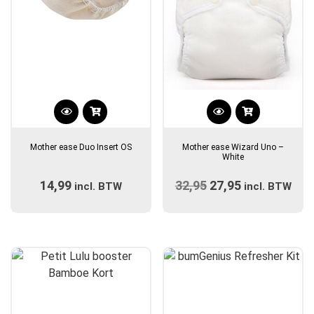
Dit
Dit
product
product
Mother ease Duo Insert OS
Mother ease Wizard Uno –
heeft
heeft
White
meerdere
meerdere
14,99
32,95
Oorspronkelijke
27,95
Huidige
incl. BTW
variaties.
variaties.
incl. BTW
Deze
prijs
Deze
prijs
optie
optie
was:
is:
kan
kan
€32,95.
€27,95.
gekozen
gekozen
worden
worden
op
op
de
de