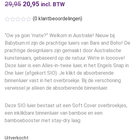
29,95
Oorspronkelijke
20,95
Huidige
incl. BTW
prijs
prijs
(
0
klantbeoordelingen)
was:
is:
€29,95.
€20,95.
“Ow ya goin ‘mate?” Welkom in Australië! Nieuw bij
Babybum.nl zijn de prachtige luiers van Bare and Boho! De
prachtige designluiers zijn gemaakt door Australische
kunstenaars, gebaseerd op de natuur. We’re in loooove!
Deze luier is een Alles-in-twee luier, in het Engels Snap in
One luier (afgekort SIO). Je klikt de absorberende
binnenluier vast in het overbroekje. Bij de verschoning
verwissel je alleen de absorberende binnenluier.
Deze SIO luier bestaat uit een Soft Cover overbroekjes,
een inklikbare binnenluier van bamboe en een
bamboebooster met stay-dry laag.
Uitverkocht