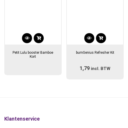
productpagina
productpagina
Petit Lulu booster Bamboe
bumGenius Refresher Kit
Kort
1,79
incl. BTW
Klantenservice