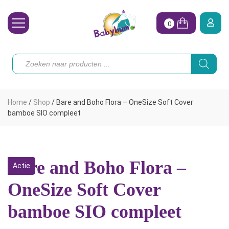
0
Wasbare Luiers
Producten
zoeken
Toebehoren
Waterpret
Home
/
Shop
/
Bare and Boho Flora – OneSize Soft Cover
Vrouw
bamboe SIO compleet
Koopjes
Onze merken
Bare and Boho Flora –
Actie
Hoe begin ik?
OneSize Soft Cover
bamboe SIO compleet