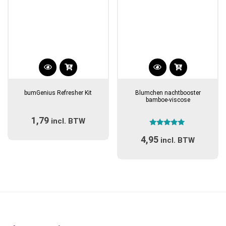
productpagina
bumGenius Refresher Kit
Blumchen nachtbooster
bamboe-viscose
1,79
incl. BTW
Gewaardeerd
4,95
5.00
incl. BTW
uit 5