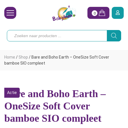
0
Wasbare Luiers
Producten
zoeken
Toebehoren
Waterpret
Home
/
Shop
/
Bare and Boho Earth – OneSize Soft Cover
Vrouw
bamboe SIO compleet
Koopjes
Onze merken
Bare and Boho Earth –
Actie
Hoe begin ik?
OneSize Soft Cover
bamboe SIO compleet