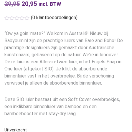
29,95
Oorspronkelijke
20,95
Huidige
incl. BTW
prijs
prijs
(
0
klantbeoordelingen)
was:
is:
€29,95.
€20,95.
“Ow ya goin ‘mate?” Welkom in Australië! Nieuw bij
Babybum.nl zijn de prachtige luiers van Bare and Boho! De
prachtige designluiers zijn gemaakt door Australische
kunstenaars, gebaseerd op de natuur. We’re in loooove!
Deze luier is een Alles-in-twee luier, in het Engels Snap in
One luier (afgekort SIO). Je klikt de absorberende
binnenluier vast in het overbroekje. Bij de verschoning
verwissel je alleen de absorberende binnenluier.
Deze SIO luier bestaat uit een Soft Cover overbroekjes,
een inklikbare binnenluier van bamboe en een
bamboebooster met stay-dry laag.
Uitverkocht