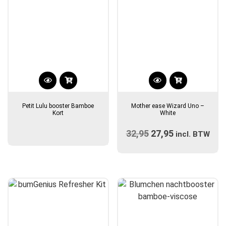
Dit
product
Petit Lulu booster Bamboe
Mother ease Wizard Uno –
heeft
Kort
White
meerdere
32,95
Oorspronkelijke
27,95
Huidige
variaties.
incl. BTW
prijs
Deze
prijs
optie
was:
is:
kan
€32,95.
€27,95.
gekozen
worden
op
de