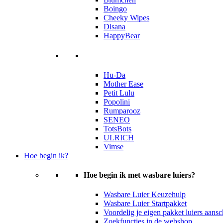
Boingo
Cheeky Wipes
Disana
HappyBear
Hu-Da
Mother Ease
Petit Lulu
Popolini
Rumparooz
SENEO
TotsBots
ULRICH
Vimse
Hoe begin ik?
Hoe begin ik met wasbare luiers?
Wasbare Luier Keuzehulp
Wasbare Luier Startpakket
Voordelig je eigen pakket luiers aans
Zoekfuncties in de webshop