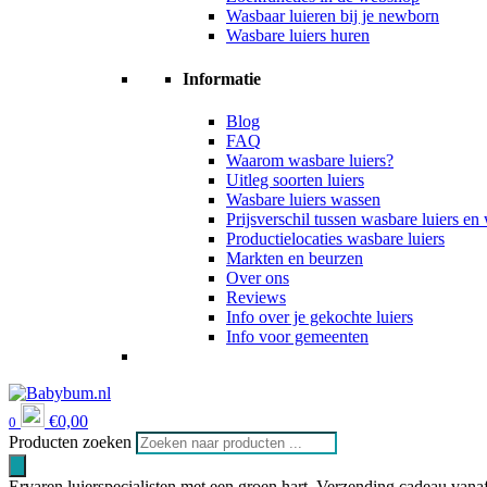
Wasbaar luieren bij je newborn
Wasbare luiers huren
Informatie
Blog
FAQ
Waarom wasbare luiers?
Uitleg soorten luiers
Wasbare luiers wassen
Prijsverschil tussen wasbare luiers e
Productielocaties wasbare luiers
Markten en beurzen
Over ons
Reviews
Info over je gekochte luiers
Info voor gemeenten
€
0,00
0
Producten zoeken
Ervaren luierspecialisten met een groen hart
Verzending cadeau vanaf