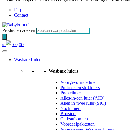
Faq
Contact
Producten zoeken
€
0,00
0
Wasbare Luiers
Wasbare luiers
Voorgevormde luier
Prefolds en strikluiers
Pocketluier
Alles-in-een luier (AIO)
Alles-in-twee luier (SIO)
Nachtluiers
Boosters
Cadeaubonnen
Voordeelpakketten
Volwassenen Wasbare Luiers