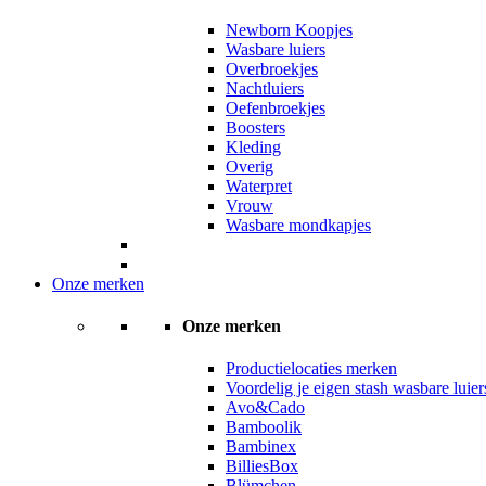
Newborn Koopjes
Wasbare luiers
Overbroekjes
Nachtluiers
Oefenbroekjes
Boosters
Kleding
Overig
Waterpret
Vrouw
Wasbare mondkapjes
Onze merken
Onze merken
Productielocaties merken
Voordelig je eigen stash wasbare luie
Avo&Cado
Bamboolik
Bambinex
BilliesBox
Blümchen