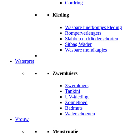
Cordring
Kleding
Wasbare luierkontjes kleding
Romperverlengers
Slabben en kliederschorten
Sitbag Wader
Wasbare mondkapjes
Waterpret
Zwemluiers
Zwemluiers
Tankini
UV-kleding
Zonnehoed
Badmuts
Waterschoenen
Vrouw
Menstruatie