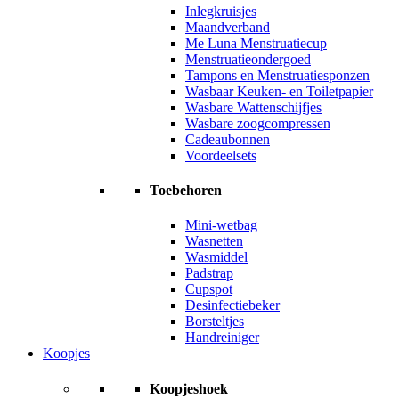
Inlegkruisjes
Maandverband
Me Luna Menstruatiecup
Menstruatieondergoed
Tampons en Menstruatiesponzen
Wasbaar Keuken- en Toiletpapier
Wasbare Wattenschijfjes
Wasbare zoogcompressen
Cadeaubonnen
Voordeelsets
Toebehoren
Mini-wetbag
Wasnetten
Wasmiddel
Padstrap
Cupspot
Desinfectiebeker
Borsteltjes
Handreiniger
Koopjes
Koopjeshoek