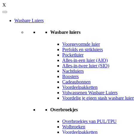
X
Wasbare Luiers
Wasbare luiers
Voorgevormde luier
Prefolds en strikluiers
Pocketluier
Alles-in-een luier (AIO)
Alles-in-twee luier (SIO)
Nachtluiers
Boosters
Cadeaubonnen
Voordeelpakketten
Volwassenen Wasbare Luiers
Voordelig je eigen stash wasbare luie
Overbroekjes
Overbroekjes van PUL/TPU
Wolbroeken
Voordeelpakketten