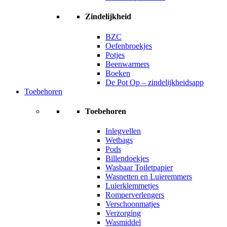
Zindelijkheid
BZC
Oefenbroekjes
Potjes
Beenwarmers
Boeken
De Pot Op – zindelijkheidsapp
Toebehoren
Toebehoren
Inlegvellen
Wetbags
Pods
Billendoekjes
Wasbaar Toiletpapier
Wasnetten en Luieremmers
Luierklemmetjes
Romperverlengers
Verschoonmatjes
Verzorging
Wasmiddel