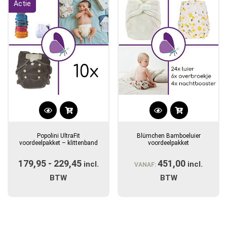
Actie
Dit
product
Popolini UltraFit
Blümchen Bamboeluier
heeft
voordeelpakket – klittenband
voordeelpakket
meerdere
179,95
-
229,45
Prijsklasse:
451,00
variaties.
incl.
incl.
VANAF:
Deze
€179,95
BTW
BTW
optie
tot
kan
€229,45
gekozen
worden