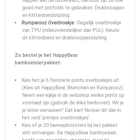
flappen aan de binnenkant, hierdoor zijn ze ook
goed met prefolds te gebruiken. Drukknoopjes
en klittenbandsluiting
Rumparooz Overbroekje
:
Degelijk overbroekje
van TPU (milieuvriendelijker dan PUL). Keuze
uit klittenband en drukknoopjessluiting.
Zo bestel je het HappyBear
bamboeluierpakket:
Kies het je 6 favoriete prints overboekjes uit
(Kies uit HappyBear, Blumchen en Rumparooz).
Neem een kijkje in de webshop welke prints op
voorraad zijn (gebruik de links hierboven). Wil je
je laten verrassen? Dat kan! Noteer dit dan in
het veld ‘printjes overbroekjes’.
Kies of je 20 hennepboosters bij het pakket
wilt ontvangen. De HappyBear bamboeluier