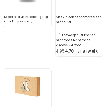
Beschikbaar via nabestelling (nog
Maak in een handomdraai een
maar 11 op voorraad)
nachtluier
Toevoegen 'Blumchen
nachtbooster bamboe-
viscose × 4' voor
4,95
Oorspronkelijke
4,70
Huidige
elk
incl. BTW
prijs
prijs
was:
is:
€4,95.
€4,70.