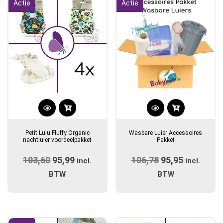
Actie
Actie
Petit Lulu Fluffy Organic
Wasbare Luier Accessoires
nachtluier voordeelpakket
Pakket
103,60
Oorspronkelijke
95,99
Huidige
106,78
Oorspronkelijk
95,95
Huidige
incl.
incl.
prijs
prijs
prijs
prijs
BTW
BTW
was:
is:
was:
is:
€103,60.
€95,99.
€106,78.
€95,95.