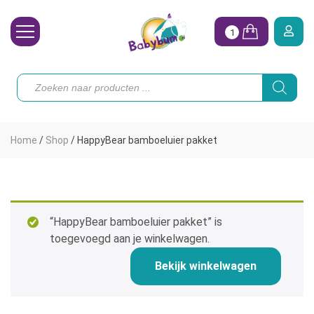
1
Wasbare Luiers
Producten
zoeken
Toebehoren
Waterpret
Home
/
Shop
/
HappyBear bamboeluier pakket
Vrouw
Koopjes
Onze merken
“HappyBear bamboeluier pakket” is
toegevoegd aan je winkelwagen.
Hoe begin ik?
Bekijk winkelwagen