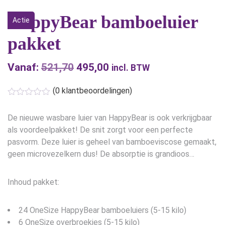
HappyBear bamboeluier
Actie
pakket
Vanaf:
521,70
Oorspronkelijke
495,00
Huidige
incl. BTW
prijs
prijs
(
0
klantbeoordelingen)
was:
is:
€521,70.
€495,00.
De nieuwe wasbare luier van HappyBear is ook verkrijgbaar
als voordeelpakket! De snit zorgt voor een perfecte
pasvorm. Deze luier is geheel van bamboeviscose gemaakt,
geen microvezelkern dus! De absorptie is grandioos…
Inhoud pakket:
24 OneSize HappyBear bamboeluiers (5-15 kilo)
6 OneSize overbroekjes (5-15 kilo)