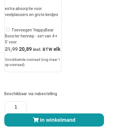
extra absorptie voor
veelplassers en grote kindjes
Toevoegen 'HappyBear
Booster hennep - set van 4 ×
5' voor
21,99
Oorspronkelijke
20,89
Huidige
elk
incl. BTW
prijs
prijs
Onvoldoende voorraad (nog maar 1
was:
is:
op voorraad)
€21,99.
€20,89.
Beschikbaar via nabestelling
HappyBear
bamboeluier
pakket
In winkelmand
aantal