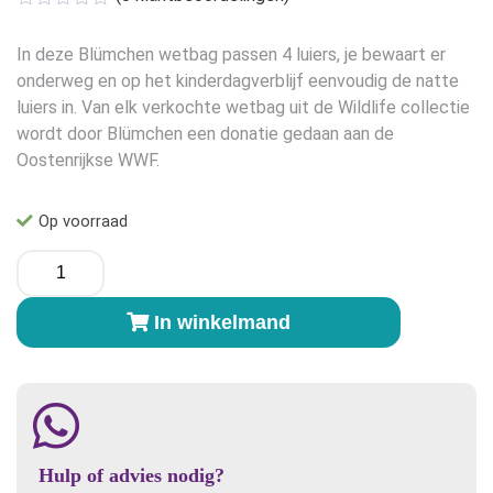
In deze Blümchen wetbag passen 4 luiers, je bewaart er
onderweg en op het kinderdagverblijf eenvoudig de natte
luiers in. Van elk verkochte wetbag uit de Wildlife collectie
wordt door Blümchen een donatie gedaan aan de
Oostenrijkse WWF.
Op voorraad
Blümchen
wetbag
(4
In winkelmand
luiers)
Flamingo
aantal
Hulp of advies nodig?