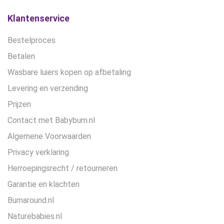
op
de
Klantenservice
productpagina
Bestelproces
Betalen
Wasbare luiers kopen op afbetaling
Levering en verzending
Prijzen
Contact met Babybum.nl
Algemene Voorwaarden
Privacy verklaring
Herroepingsrecht / retourneren
Garantie en klachten
Bumaround.nl
Naturebabies.nl