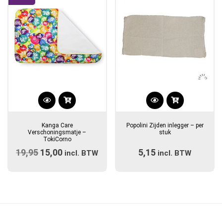
Dit
product
Kanga Care
Popolini Zijden inlegger – per
heeft
Verschoningsmatje –
stuk
TokiCorno
meerdere
19,95
Oorspronkelijke
15,00
Huidige
5,15
incl. BTW
incl. BTW
variaties.
prijs
prijs
Deze
optie
was:
is:
kan
€19,95.
€15,00.
gekozen
worden