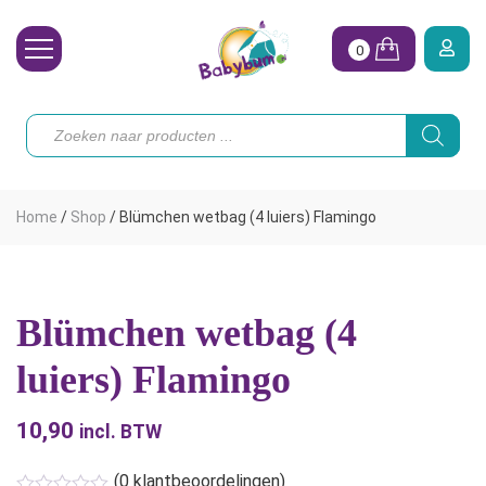
0
Wasbare Luiers
Producten
zoeken
Toebehoren
Waterpret
Home
/
Shop
/
Blümchen wetbag (4 luiers) Flamingo
Vrouw
Koopjes
Blümchen wetbag (4
Onze merken
luiers) Flamingo
Hoe begin ik?
10,90
incl. BTW
(
0
klantbeoordelingen)