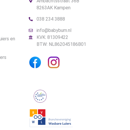
Ambachtsstraat 36B
8263AK Kampen
038 234 3888
info@babybum.nl
KVK: 81309422
uiers en
BTW: NL862045186B01
iers