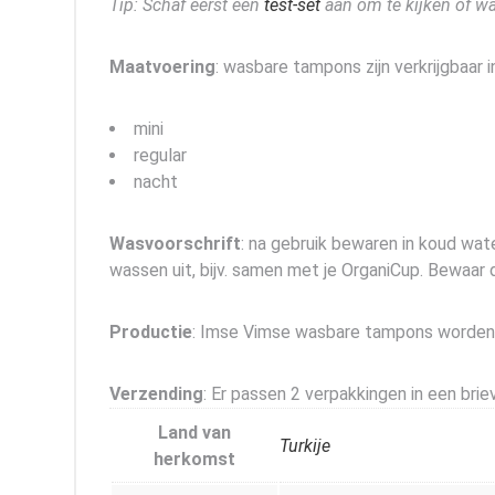
Tip: Schaf eerst een
test-set
aan om te kijken of wa
Maatvoering
: wasbare tampons zijn verkrijgbaar 
mini
regular
nacht
Wasvoorschrift
: na gebruik bewaren in koud wa
wassen uit, bijv. samen met je OrganiCup. Bewaar
Productie
: Imse Vimse wasbare tampons worden g
Verzending
: Er passen 2 verpakkingen in een br
Land van
Turkije
herkomst