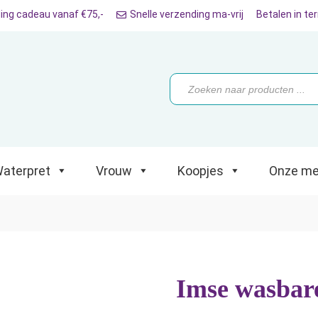
ing cadeau vanaf €75,-
Snelle verzending ma-vrij
Betalen in te
ret
Vrouw
Koopjes
Onze merken
Producten
zoeken
aterpret
Vrouw
Koopjes
Onze me
Imse wasbare