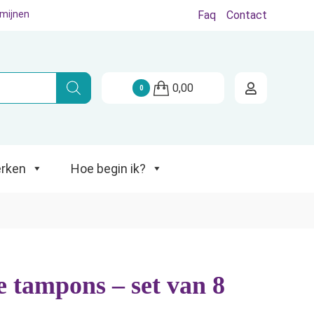
rmijnen
Faq
Contact
Hoe begin ik?
0,00
0
rken
Hoe begin ik?
 tampons – set van 8