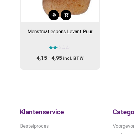
Dit
product
Menstruatiespons Levant Puur
heeft
meerdere
variaties.
Gewaardeerd
Deze
4,15
-
4,95
Prijsklasse:
2.00
incl. BTW
optie
uit 5
€4,15
kan
tot
gekozen
€4,95
worden
op
de
productpagina
Klantenservice
Catego
Bestelproces
Voorgevor