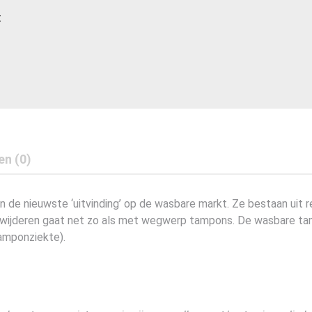
t
en (0)
de nieuwste ‘uitvinding’ op de wasbare markt. Ze bestaan uit re
erwijderen gaat net zo als met wegwerp tampons. De wasbare tam
amponziekte).