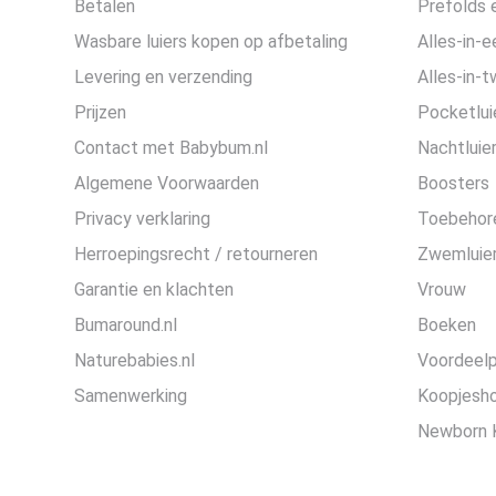
Betalen
Prefolds e
Wasbare luiers kopen op afbetaling
Alles-in-e
Levering en verzending
Alles-in-t
Prijzen
Pocketlui
Contact met Babybum.nl
Nachtluie
Algemene Voorwaarden
Boosters
Privacy verklaring
Toebehor
Herroepingsrecht / retourneren
Zwemluier
Garantie en klachten
Vrouw
Bumaround.nl
Boeken
Naturebabies.nl
Voordeel
Samenwerking
Koopjesh
Newborn 