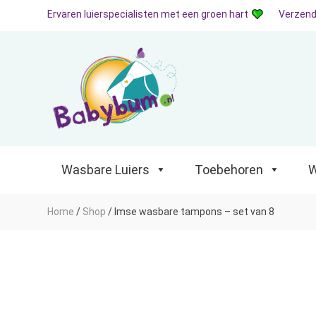
Ervaren luierspecialisten met een groen hart
Verzend
Wasbare Luiers
Toebehoren
Waterp
Wasbare Luiers
Toebehoren
W
Home
/
Shop
/
Imse wasbare tampons – set van 8