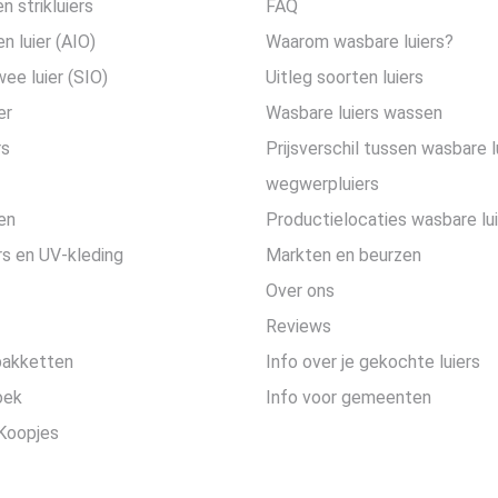
n strikluiers
FAQ
en luier (AIO)
Waarom wasbare luiers?
wee luier (SIO)
Uitleg soorten luiers
er
Wasbare luiers wassen
rs
Prijsverschil tussen wasbare l
wegwerpluiers
en
Productielocaties wasbare lu
s en UV-kleding
Markten en beurzen
Over ons
Reviews
pakketten
Info over je gekochte luiers
oek
Info voor gemeenten
Koopjes