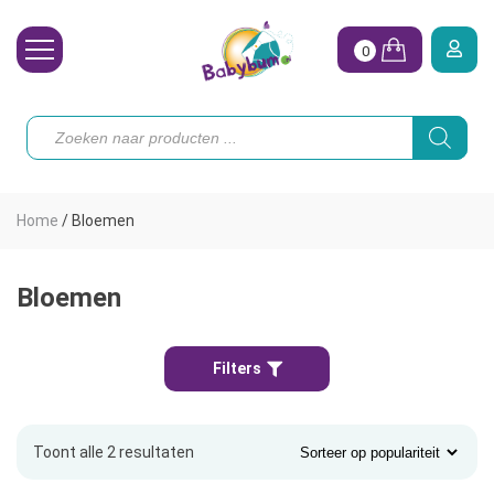
0
Wasbare Luiers
Producten
zoeken
Toebehoren
Waterpret
Home
/
Bloemen
Vrouw
Koopjes
Bloemen
Onze merken
Filters
Hoe begin ik?
Toont alle 2 resultaten
Gesorteerd
op