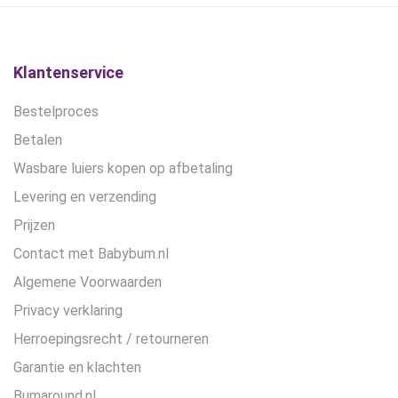
gekozen
worden
op
de
Klantenservice
productpagina
Bestelproces
Betalen
Wasbare luiers kopen op afbetaling
Levering en verzending
Prijzen
Contact met Babybum.nl
Algemene Voorwaarden
Privacy verklaring
Herroepingsrecht / retourneren
Garantie en klachten
Bumaround.nl