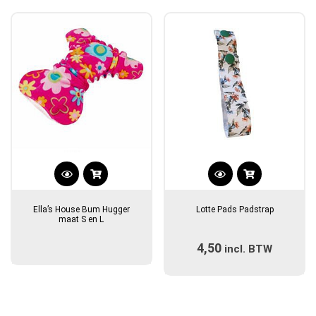
populariteit
Dit
product
Ella’s House Bum Hugger
Lotte Pads Padstrap
heeft
maat S en L
meerdere
4,50
incl. BTW
variaties.
Deze
optie
kan