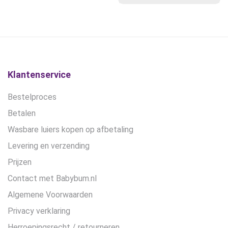
was:
is:
€19,95.
€15,00.
Klantenservice
Bestelproces
Betalen
Wasbare luiers kopen op afbetaling
Levering en verzending
Prijzen
Contact met Babybum.nl
Algemene Voorwaarden
Privacy verklaring
Herroepingsrecht / retourneren