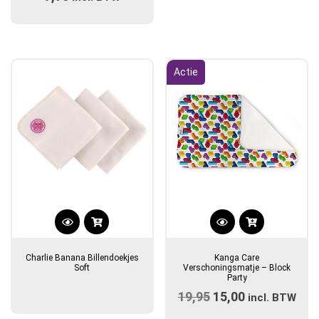
optie
uit 5
kan
gekozen
worden
op
Actie
de
productpagina
Charlie Banana Billendoekjes
Kanga Care
Soft
Verschoningsmatje – Block
Party
19,95
Oorspronkelijke
15,00
Huidige
incl. BTW
prijs
prijs