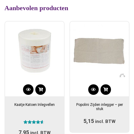
Aanbevolen producten
Dit
product
Kaatje Katoen Inlegvellen
Popolini Zijden inlegger – per
heeft
stuk
meerdere
5,15
incl. BTW
variaties.
Gewaardeerd
Deze
7,95
4.40
incl. BTW