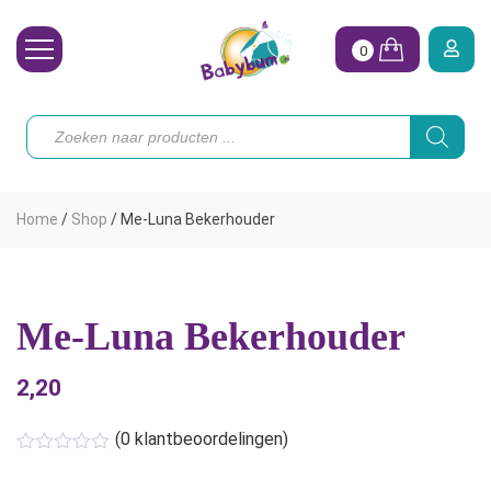
0
Wasbare Luiers
Producten
zoeken
Toebehoren
Waterpret
Home
/
Shop
/
Me-Luna Bekerhouder
Vrouw
Koopjes
Me-Luna Bekerhouder
Onze merken
2,20
Hoe begin ik?
(
0
klantbeoordelingen)