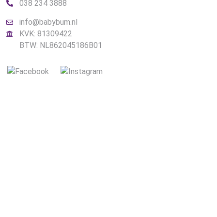
038 234 3888
info@babybum.nl
KVK: 81309422
BTW: NL862045186B01