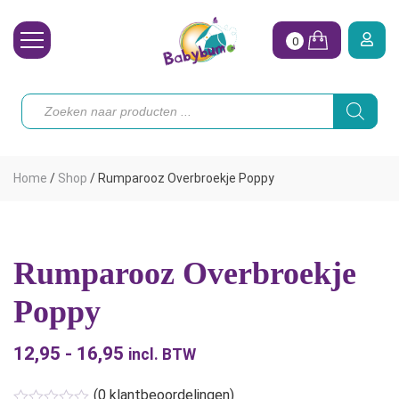
0
Wasbare Luiers
Producten
zoeken
Toebehoren
Waterpret
Home
/
Shop
/
Rumparooz Overbroekje Poppy
Vrouw
Koopjes
Rumparooz Overbroekje
Onze merken
Poppy
Hoe begin ik?
12,95
-
16,95
Prijsklasse:
incl. BTW
€12,95
(
0
klantbeoordelingen)