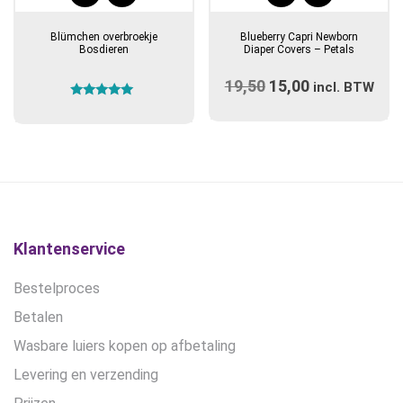
Blümchen overbroekje
Blueberry Capri Newborn
Bosdieren
Diaper Covers – Petals
19,50
Oorspronkelijke
15,00
Huidige
incl. BTW
Gewaardeerd
prijs
prijs
5.00
uit 5
was:
is:
€19,50.
€15,00.
Klantenservice
Bestelproces
Betalen
Wasbare luiers kopen op afbetaling
Levering en verzending