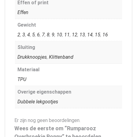
Effen of print
Effen
Gewicht
2
,
3
,
4
,
5
,
6
,
7
,
8
,
9
,
10
,
11
,
12
,
13
,
14
,
15
,
16
Sluiting
Drukknoopjes
,
Klittenband
Materiaal
TPU
Overige eigenschappen
Dubbele lekgootjes
Er zijn nog geen beoordelingen.
Wees de eerste om “Rumparooz
Overbroekje Poppy” te beoordelen