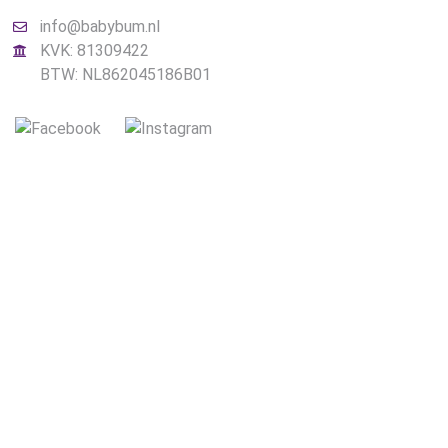
info@babybum.nl
KVK: 81309422
BTW: NL862045186B01