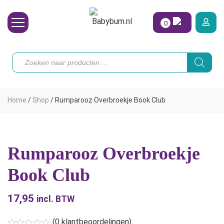
0
Wasbare Luiers
Producten
zoeken
Toebehoren
Waterpret
Home
/
Shop
/
Rumparooz Overbroekje Book Club
Vrouw
Koopjes
Rumparooz Overbroekje
Onze merken
Book Club
Hoe begin ik?
17,95
incl. BTW
(
0
klantbeoordelingen)