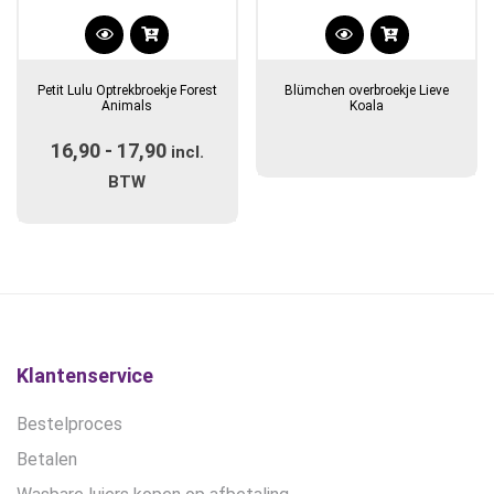
Dit
product
Petit Lulu Optrekbroekje Forest
Blümchen overbroekje Lieve
heeft
Animals
Koala
meerdere
16,90
-
17,90
Prijsklasse:
variaties.
incl.
Deze
€16,90
BTW
optie
tot
kan
€17,90
gekozen
worden
op
de
productpagina
Klantenservice
Bestelproces
Betalen