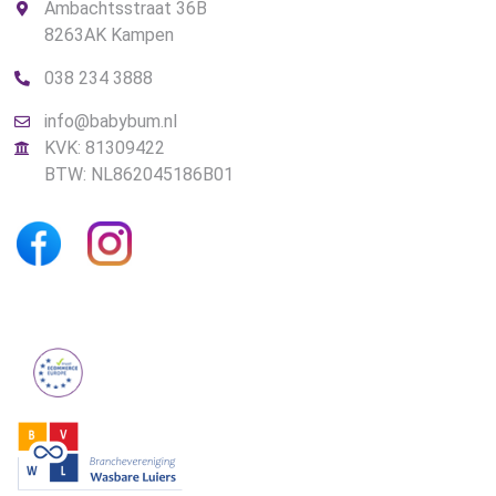
Ambachtsstraat 36B
8263AK Kampen
038 234 3888
info@babybum.nl
KVK: 81309422
BTW: NL862045186B01