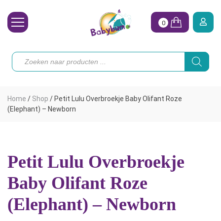
0
Wasbare Luiers
Producten
zoeken
Toebehoren
Waterpret
Home
/
Shop
/
Petit Lulu Overbroekje Baby Olifant Roze
Vrouw
(Elephant) – Newborn
Koopjes
Onze merken
Petit Lulu Overbroekje
Hoe begin ik?
Baby Olifant Roze
(Elephant) – Newborn