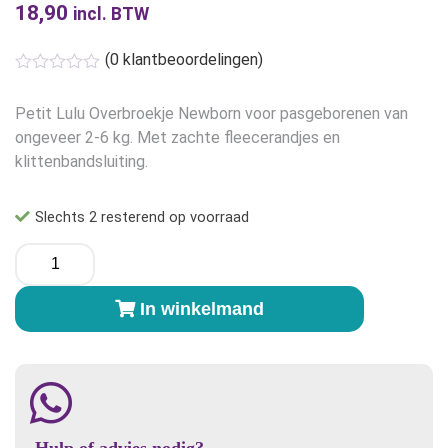
18,90
incl. BTW
(
0
klantbeoordelingen)
Petit Lulu Overbroekje Newborn voor pasgeborenen van
ongeveer 2-6 kg. Met zachte fleecerandjes en
klittenbandsluiting.
Slechts 2 resterend op voorraad
Petit
Lulu
Overbroekje
In winkelmand
Baby
Olifant
Roze
(Elephant)
-
Newborn
Hulp of advies nodig?