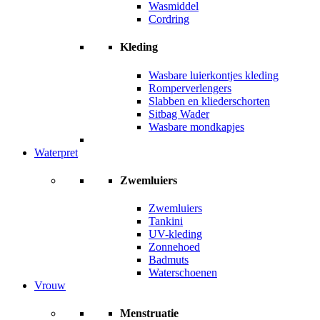
Wasmiddel
Cordring
Kleding
Wasbare luierkontjes kleding
Romperverlengers
Slabben en kliederschorten
Sitbag Wader
Wasbare mondkapjes
Waterpret
Zwemluiers
Zwemluiers
Tankini
UV-kleding
Zonnehoed
Badmuts
Waterschoenen
Vrouw
Menstruatie