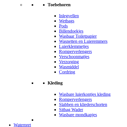
Toebehoren
Inlegvellen
Wetbags
Pods
Billendoekjes
Wasbaar Toiletpapier
Wasnetten en Luieremmers
Luierklemmetjes
Romperverlengers
Verschoonmatjes
Verzorging
Wasmiddel
Cordring
Kleding
Wasbare luierkontjes kleding
Romperverlengers
Slabben en kliederschorten
Sitbag Wader
Wasbare mondkapjes
Waterpret