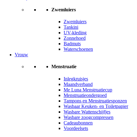
Zwemluiers
Zwemluiers
Tankini
UV-kleding
Zonnehoed
Badmuts
Waterschoenen
Vrouw
Menstruatie
Inlegkruisjes
Maandverband
Me Luna Menstruatiecup
Menstruatieondergoed
Tampons en Menstruatiesponzen
Wasbaar Keuken- en Toiletpapier
Wasbare Wattenschijfjes
Wasbare zoogcompressen
Cadeaubonnen
Voordeelsets