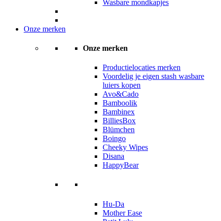
Wasbare mondkapjes
Onze merken
Onze merken
Productielocaties merken
Voordelig je eigen stash wasbare
luiers kopen
Avo&Cado
Bamboolik
Bambinex
BilliesBox
Blümchen
Boingo
Cheeky Wipes
Disana
HappyBear
Hu-Da
Mother Ease