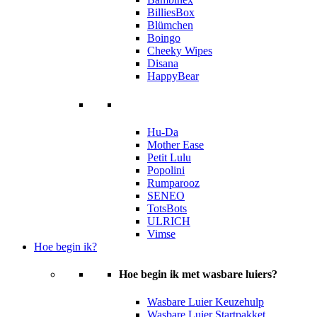
BilliesBox
Blümchen
Boingo
Cheeky Wipes
Disana
HappyBear
Hu-Da
Mother Ease
Petit Lulu
Popolini
Rumparooz
SENEO
TotsBots
ULRICH
Vimse
Hoe begin ik?
Hoe begin ik met wasbare luiers?
Wasbare Luier Keuzehulp
Wasbare Luier Startpakket