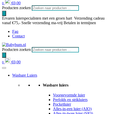
€
0,00
0
Producten zoeken
Ervaren luierspecialisten met een groen hart
Verzending cadeau
vanaf €75,-
Snelle verzending ma-vrij
Betalen in termijnen
Faq
Contact
Producten zoeken
€
0,00
0
Wasbare Luiers
Wasbare luiers
Voorgevormde luier
Prefolds en strikluiers
Pocketluier
Alles-in-een luier (AIO)
Alles-in-twee luier (SIO)