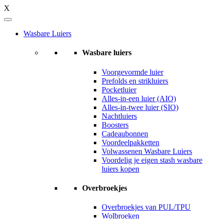
X
Wasbare Luiers
Wasbare luiers
Voorgevormde luier
Prefolds en strikluiers
Pocketluier
Alles-in-een luier (AIO)
Alles-in-twee luier (SIO)
Nachtluiers
Boosters
Cadeaubonnen
Voordeelpakketten
Volwassenen Wasbare Luiers
Voordelig je eigen stash wasbare
luiers kopen
Overbroekjes
Overbroekjes van PUL/TPU
Wolbroeken