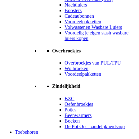
Nachtluiers
Boosters
Cadeaubonnen
Voordeelpakketten
Volwassenen Wasbare Luiers
Voordelig je eigen stash wasbare
luiers kopen
Overbroekjes
Overbroekjes van PUL/TPU
Wolbroeken
Voordeelpakketten
Zindelijkheid
BZC
Oefenbroekjes
Potjes
Beenwarmers
Boeken
De Pot Op – zindelijkheidsapp
Toebehoren