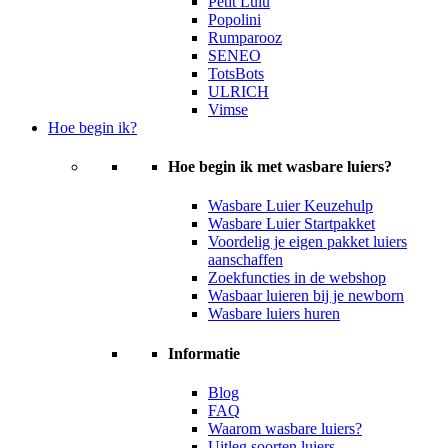
Petit Lulu
Popolini
Rumparooz
SENEO
TotsBots
ULRICH
Vimse
Hoe begin ik?
Hoe begin ik met wasbare luiers?
Wasbare Luier Keuzehulp
Wasbare Luier Startpakket
Voordelig je eigen pakket luiers
aanschaffen
Zoekfuncties in de webshop
Wasbaar luieren bij je newborn
Wasbare luiers huren
Informatie
Blog
FAQ
Waarom wasbare luiers?
Uitleg soorten luiers