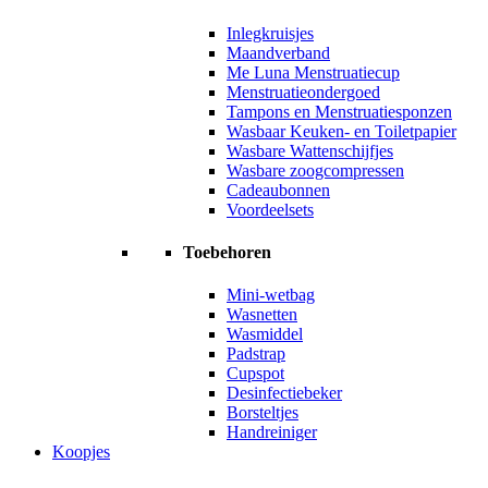
Inlegkruisjes
Maandverband
Me Luna Menstruatiecup
Menstruatieondergoed
Tampons en Menstruatiesponzen
Wasbaar Keuken- en Toiletpapier
Wasbare Wattenschijfjes
Wasbare zoogcompressen
Cadeaubonnen
Voordeelsets
Toebehoren
Mini-wetbag
Wasnetten
Wasmiddel
Padstrap
Cupspot
Desinfectiebeker
Borsteltjes
Handreiniger
Koopjes