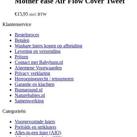
Mother ease Air Flow Cover Tweet
€
15,95
incl. BTW
Klantenservice
Bestelproces
Betalen
Wasbare luiers kopen op afbetaling
Levering en verzending
Prijzen
Contact met Babybum.nl
Algemene Voorwaarden
Privacy verklaring
Herroepingsrecht / retourneren
Garantie en klachten
Bumaround.nl
Naturebabies.nl
Samenwerking
Categorieën
Voorgevormde luiers
Prefolds en strikluiers
Alles-in-een luier (AIO)