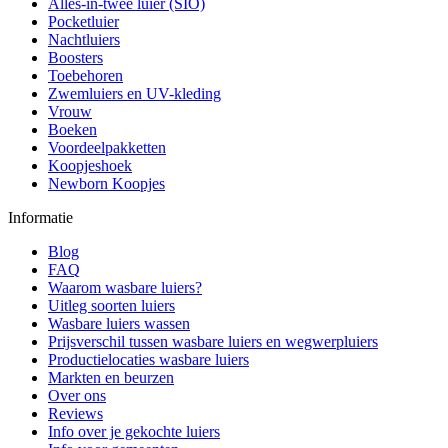
Alles-in-twee luier (SIO)
Pocketluier
Nachtluiers
Boosters
Toebehoren
Zwemluiers en UV-kleding
Vrouw
Boeken
Voordeelpakketten
Koopjeshoek
Newborn Koopjes
Informatie
Blog
FAQ
Waarom wasbare luiers?
Uitleg soorten luiers
Wasbare luiers wassen
Prijsverschil tussen wasbare luiers en wegwerpluiers
Productielocaties wasbare luiers
Markten en beurzen
Over ons
Reviews
Info over je gekochte luiers