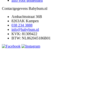
Info voor gemeenten
Contactgegevens Babybum.nl
Ambachtsstraat 36B
8263AK Kampen
038 234 3888
info@babybum.nl
KVK: 81309422
BTW: NL862045186B01