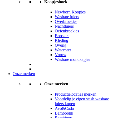
Koopjeshoek
Newborn Koopjes
Wasbare luiers
Overbroekjes
Nachtluiers
Oefenbroekjes
Boosters
Kleding
Overig
Waterpret
Vrouw
Wasbare mondkapjes
Onze merken
Onze merken
Productielocaties merken
Voordelig je eigen stash wasbare
luiers kopen
Avo&Cado
Bamboolik
Bambinex