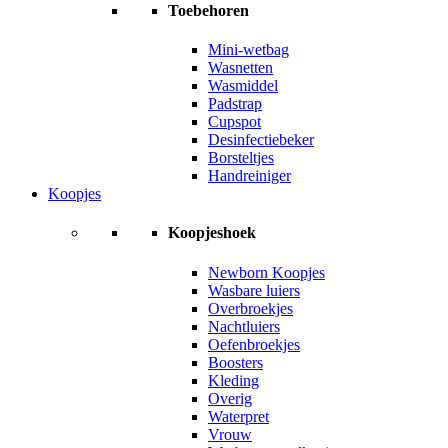
Toebehoren
Mini-wetbag
Wasnetten
Wasmiddel
Padstrap
Cupspot
Desinfectiebeker
Borsteltjes
Handreiniger
Koopjes
Koopjeshoek
Newborn Koopjes
Wasbare luiers
Overbroekjes
Nachtluiers
Oefenbroekjes
Boosters
Kleding
Overig
Waterpret
Vrouw