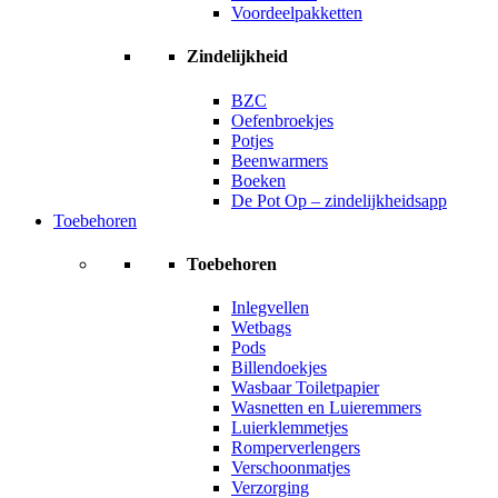
Voordeelpakketten
Zindelijkheid
BZC
Oefenbroekjes
Potjes
Beenwarmers
Boeken
De Pot Op – zindelijkheidsapp
Toebehoren
Toebehoren
Inlegvellen
Wetbags
Pods
Billendoekjes
Wasbaar Toiletpapier
Wasnetten en Luieremmers
Luierklemmetjes
Romperverlengers
Verschoonmatjes
Verzorging