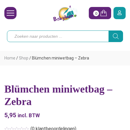
0
Wasbare Luiers
Producten
zoeken
Toebehoren
Waterpret
Home
/
Shop
/
Blümchen miniwetbag – Zebra
Vrouw
Koopjes
Blümchen miniwetbag –
Onze merken
Zebra
Hoe begin ik?
5,95
incl. BTW
(
0
klantbeoordelingen)