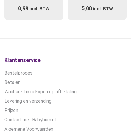
meerdere
0,99
5,00
incl. BTW
incl. BTW
variaties.
Deze
optie
kan
gekozen
worden
op
de
Klantenservice
productpagina
Bestelproces
Betalen
Wasbare luiers kopen op afbetaling
Levering en verzending
Prijzen
Contact met Babybum.nl
Algemene Voorwaarden