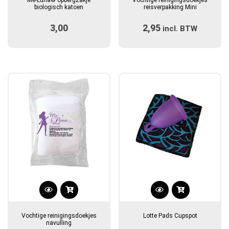
biologisch katoen
reisverpakking Mini
3,00
2,95
incl. BTW
Dit
product
Vochtige reinigingsdoekjes
Lotte Pads Cupspot
heeft
navulling