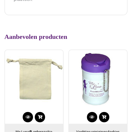
Aanbevolen producten
Me-Luna® opbergzakje
Vochtige reinigingsdoekjes