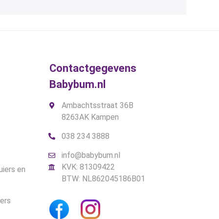
Contactgegevens
Babybum.nl
Ambachtsstraat 36B
8263AK Kampen
038 234 3888
info@babybum.nl
KVK: 81309422
uiers en
BTW: NL862045186B01
iers