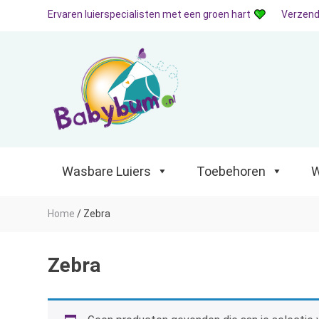
Ervaren luierspecialisten met een groen hart
Verzend
Wasbare Luiers
Toebehoren
Waterp
Wasbare Luiers
Toebehoren
W
Home
/
Zebra
Zebra