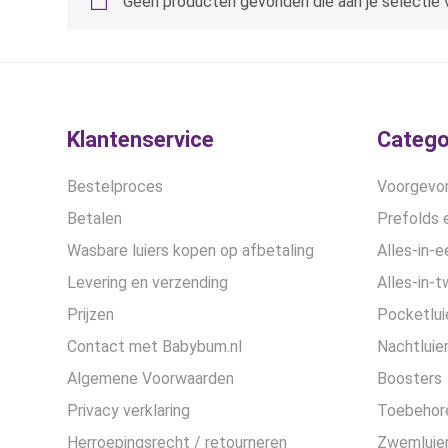
Geen producten gevonden die aan je selectie 
Klantenservice
Catego
Bestelproces
Voorgevor
Betalen
Prefolds e
Wasbare luiers kopen op afbetaling
Alles-in-e
Levering en verzending
Alles-in-t
Prijzen
Pocketlui
Contact met Babybum.nl
Nachtluie
Algemene Voorwaarden
Boosters
Privacy verklaring
Toebehor
Herroepingsrecht / retourneren
Zwemluier