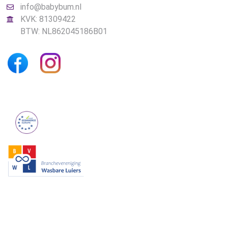
info@babybum.nl
KVK: 81309422
BTW: NL862045186B01