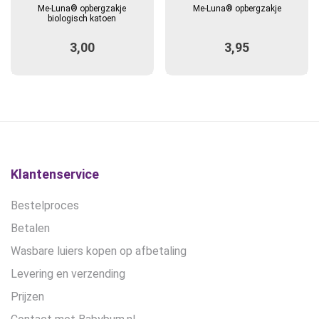
Me-Luna® opbergzakje
Me-Luna® opbergzakje
heeft
biologisch katoen
meerdere
3,00
3,95
variaties.
Deze
optie
kan
gekozen
worden
op
de
Klantenservice
productpagina
Bestelproces
Betalen
Wasbare luiers kopen op afbetaling
Levering en verzending
Prijzen