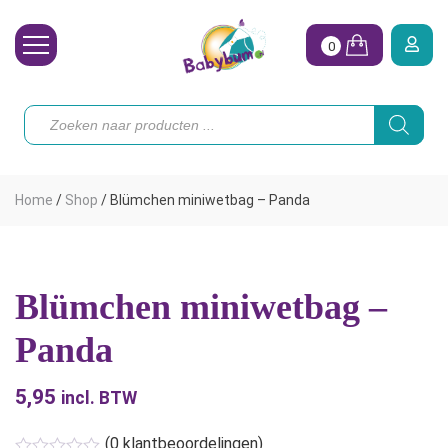
0
Wasbare Luiers
Producten
zoeken
Toebehoren
Waterpret
Home
/
Shop
/
Blümchen miniwetbag – Panda
Vrouw
Koopjes
Blümchen miniwetbag –
Onze merken
Panda
Hoe begin ik?
5,95
incl. BTW
(
0
klantbeoordelingen)