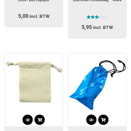
heeft
meerdere
5,00
incl. BTW
variaties.
Gewaardeerd
Deze
5,95
3.00
incl. BTW
optie
uit 5
kan
gekozen
worden
op
de
productpagina
Dit
product