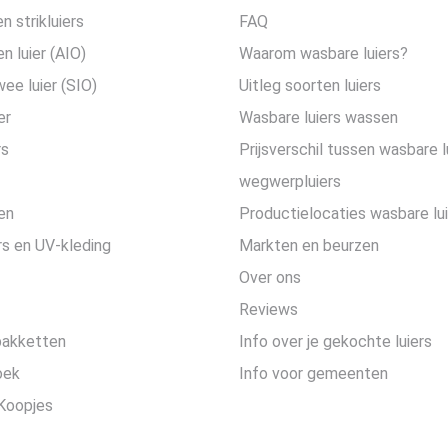
n strikluiers
FAQ
en luier (AIO)
Waarom wasbare luiers?
wee luier (SIO)
Uitleg soorten luiers
er
Wasbare luiers wassen
rs
Prijsverschil tussen wasbare l
wegwerpluiers
en
Productielocaties wasbare lu
s en UV-kleding
Markten en beurzen
Over ons
Reviews
pakketten
Info over je gekochte luiers
oek
Info voor gemeenten
Koopjes