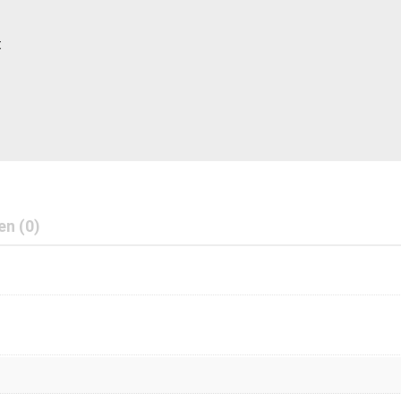
t
en (0)