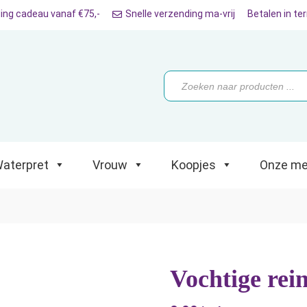
ing cadeau vanaf €75,-
Snelle verzending ma-vrij
Betalen in te
ret
Vrouw
Koopjes
Onze merken
Producten
zoeken
aterpret
Vrouw
Koopjes
Onze me
Vochtige rei