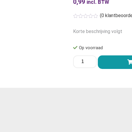
0,99
incl. BTW
(
0
klantbeoorde
Korte beschrijving volgt
Op voorraad
Vochtige
reinigingsdoekjes
navulling
aantal