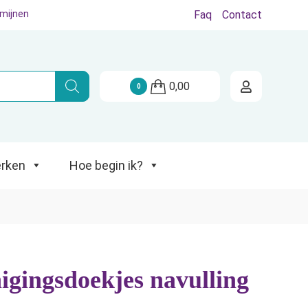
rmijnen
Faq
Contact
Hoe begin ik?
0,00
0
rken
Hoe begin ik?
nigingsdoekjes navulling