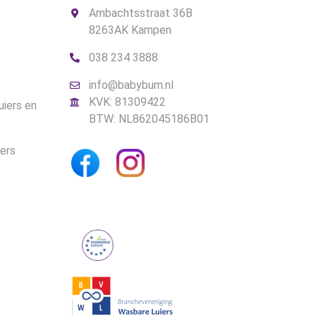
Ambachtsstraat 36B
8263AK Kampen
038 234 3888
info@babybum.nl
KVK: 81309422
uiers en
BTW: NL862045186B01
iers