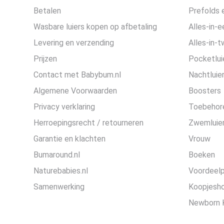
Betalen
Prefolds e
Wasbare luiers kopen op afbetaling
Alles-in-e
Levering en verzending
Alles-in-t
Prijzen
Pocketlui
Contact met Babybum.nl
Nachtluie
Algemene Voorwaarden
Boosters
Privacy verklaring
Toebehor
Herroepingsrecht / retourneren
Zwemluier
Garantie en klachten
Vrouw
Bumaround.nl
Boeken
Naturebabies.nl
Voordeel
Samenwerking
Koopjesh
Newborn 