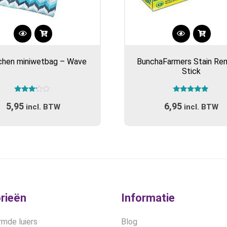
chen miniwetbag – Wave
BunchaFarmers Stain Re
Stick
Gewaardeerd
Gewaardeerd
5,95
6,95
3.00
5.00
incl. BTW
incl. BTW
uit 5
uit 5
rieën
Informatie
mde luiers
Blog