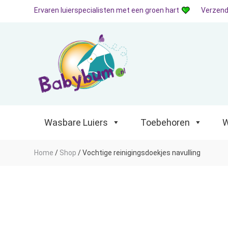
Ervaren luierspecialisten met een groen hart
Verzend
Wasbare Luiers
Toebehoren
Waterp
Wasbare Luiers
Toebehoren
W
Home
/
Shop
/
Vochtige reinigingsdoekjes navulling