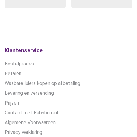
Deze
prijs
Deze
prijs
optie
optie
was:
is:
kan
kan
€24,90.
€21,50.
gekozen
gekozen
worden
worden
op
op
de
de
Klantenservice
productpagina
productpagina
Bestelproces
Betalen
Wasbare luiers kopen op afbetaling
Levering en verzending
Prijzen
Contact met Babybum.nl
Algemene Voorwaarden
Privacy verklaring