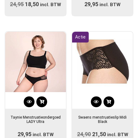
24,95
Oorspronkelijke
18,50
Huidige
29,95
variaties.
incl. BTW
incl. BTW
variaties.
prijs
Deze
prijs
Deze
optie
optie
was:
is:
kan
kan
€24,95.
€18,50.
gekozen
gekozen
Actie
worden
worden
op
op
de
de
productpagina
productpagina
Dit
Dit
product
product
Taynie Menstruatieondergoed
Swaens menstruatieslip Midi
heeft
heeft
LADY Ultra
Black
meerdere
meerdere
29,95
24,90
Oorspronkelijke
21,50
Huidige
incl. BTW
variaties.
variaties.
incl. BTW