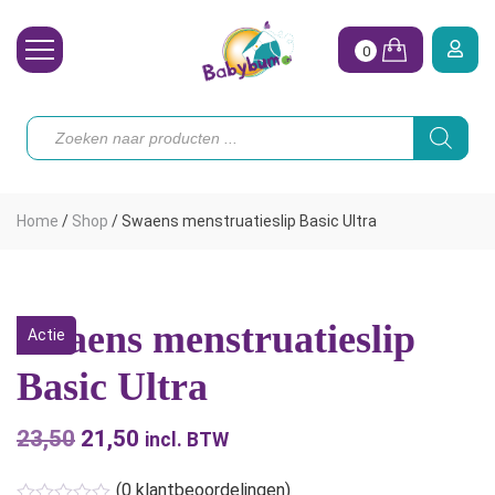
0
Wasbare Luiers
Producten
zoeken
Toebehoren
Waterpret
Home
/
Shop
/
Swaens menstruatieslip Basic Ultra
Vrouw
Koopjes
Swaens menstruatieslip
Actie
Onze merken
Basic Ultra
Hoe begin ik?
23,50
Oorspronkelijke
21,50
Huidige
incl. BTW
prijs
prijs
(
0
klantbeoordelingen)