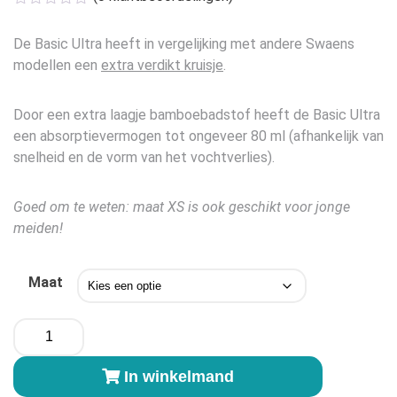
was:
is:
€23,50.
€21,50.
De Basic Ultra heeft in vergelijking met andere Swaens
modellen een
extra verdikt kruisje
.
Door een extra laagje bamboebadstof heeft de Basic Ultra
een absorptievermogen tot ongeveer 80 ml (afhankelijk van
snelheid en de vorm van het vochtverlies).
Goed om te weten: maat XS is ook geschikt voor jonge
meiden!
Maat
Swaens
menstruatieslip
Basic
In winkelmand
Ultra