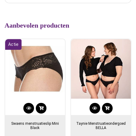
Aanbevolen producten
Actie
Dit
Dit
product
product
Swaens menstruatieslip Mini
Taynie Menstruatieondergoed
heeft
heeft
Black
BELLA
meerdere
meerdere