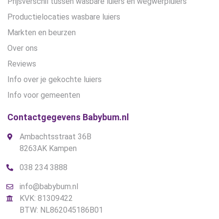
Prijsverschil tussen wasbare luiers en wegwerpluiers
Productielocaties wasbare luiers
Markten en beurzen
Over ons
Reviews
Info over je gekochte luiers
Info voor gemeenten
Contactgegevens Babybum.nl
Ambachtsstraat 36B
8263AK Kampen
038 234 3888
info@babybum.nl
KVK: 81309422
BTW: NL862045186B01