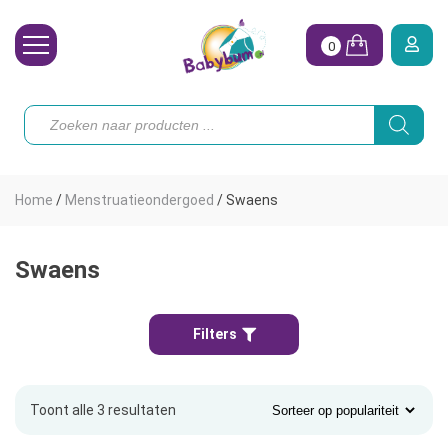
0
Wasbare Luiers
Producten
zoeken
Toebehoren
Waterpret
Home
/
Menstruatieondergoed
/
Swaens
Vrouw
Koopjes
Swaens
Onze merken
Filters
Hoe begin ik?
Toont alle 3 resultaten
Gesorteerd
op