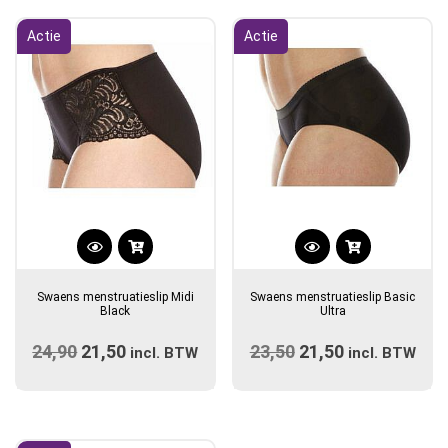
populariteit
Actie
Actie
Dit
Dit
product
product
Swaens menstruatieslip Midi
Swaens menstruatieslip Basic
heeft
heeft
Black
Ultra
meerdere
meerdere
24,90
Oorspronkelijke
21,50
Huidige
23,50
Oorspronkelijke
21,50
Huidige
variaties.
incl. BTW
variaties.
incl. BTW
prijs
Deze
prijs
prijs
Deze
prijs
optie
optie
was:
is:
was:
is:
kan
kan
€24,90.
€21,50.
€23,50.
€21,50.