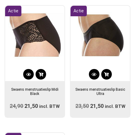
populariteit
Actie
Actie
Dit
Dit
product
product
Swaens menstruatieslip Midi
Swaens menstruatieslip Basic
heeft
heeft
Black
Ultra
meerdere
meerdere
24,90
Oorspronkelijke
21,50
Huidige
23,50
Oorspronkelijke
21,50
Huidige
variaties.
incl. BTW
variaties.
incl. BTW
prijs
Deze
prijs
prijs
Deze
prijs
optie
optie
was:
is:
was:
is:
kan
kan
€24,90.
€21,50.
€23,50.
€21,50.