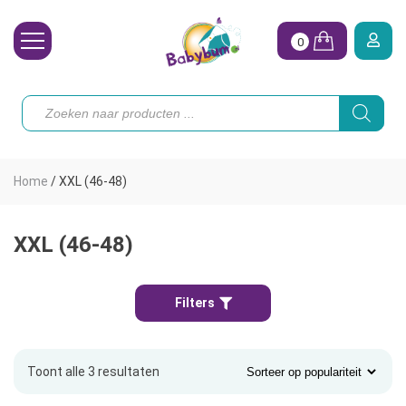
0
Wasbare Luiers
Producten
zoeken
Toebehoren
Waterpret
Home
/
XXL (46-48)
Vrouw
Koopjes
XXL (46-48)
Onze merken
Filters
Hoe begin ik?
Toont alle 3 resultaten
Gesorteerd
op