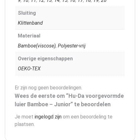
9
,
10
,
11
,
12
,
13
,
14
,
15
,
16
,
17
,
18
,
19
,
20
Sluiting
Klittenband
Materiaal
Bamboe(viscose)
,
Polyester-vrij
Overige eigenschappen
OEKO-TEX
Er zijn nog geen beoordelingen.
Wees de eerste om “Hu-Da voorgevormde
luier Bamboe – Junior” te beoordelen
Je moet
ingelogd zijn
om een beoordeling te
plaatsen.