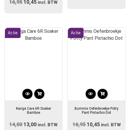
16,95
Oorspronkelijke
10,45
Huidige
incl. BTW
prijs
prijs
was:
is:
€16,95.
€10,45.
Actie
Actie
Dit
Dit
product
product
Kanga Care 6R Soaker
Bummis Oefenbroekje Potty
heeft
heeft
Bamboe
Pant Pistachio Dot
meerdere
meerdere
14,00
Oorspronkelijke
13,00
Huidige
16,95
Oorspronkelijke
10,45
Huidige
variaties.
incl. BTW
variaties.
incl. BTW