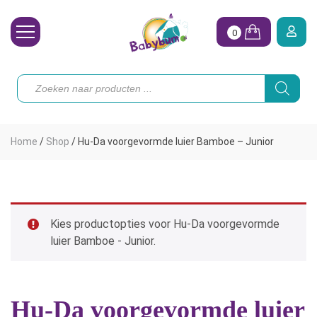
0
Wasbare Luiers
Producten
zoeken
Toebehoren
Waterpret
Home
/
Shop
/
Hu-Da voorgevormde luier Bamboe – Junior
Vrouw
Koopjes
Onze merken
Kies productopties voor Hu-Da voorgevormde
luier Bamboe - Junior.
Hoe begin ik?
Hu-Da voorgevormde luier