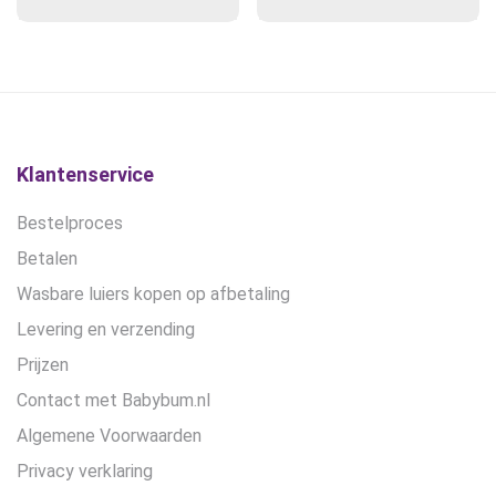
prijs
Deze
prijs
prijs
Deze
prijs
optie
optie
was:
is:
was:
is:
kan
kan
€14,00.
€13,00.
€16,95.
€10,45.
gekozen
gekozen
worden
worden
op
op
de
de
Klantenservice
productpagina
productpagina
Bestelproces
Betalen
Wasbare luiers kopen op afbetaling
Levering en verzending
Prijzen
Contact met Babybum.nl
Algemene Voorwaarden
Privacy verklaring