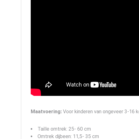
Maatvoering:
Voor kinderen van ongeveer 3-16 k
Taille omtrek: 25- 60 cm
Omtrek dijbeen: 11,5- 35 cm