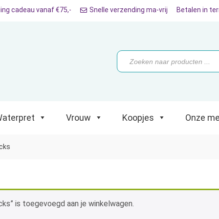
ing cadeau vanaf €75,-
Snelle verzending ma-vrij
Betalen in te
ret
Vrouw
Koopjes
Onze merken
Producten
zoeken
aterpret
Vrouw
Koopjes
Onze me
ocks
cks” is toegevoegd aan je winkelwagen.