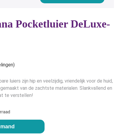
ana Pocketluier DeLuxe-
e
lingen)
e luiers zijn hip en veelzijdig, vriendelijk voor de huid,
n gemaakt van de zachtste materialen. Slankvallend en
t te verstellen!
rraad
elmand