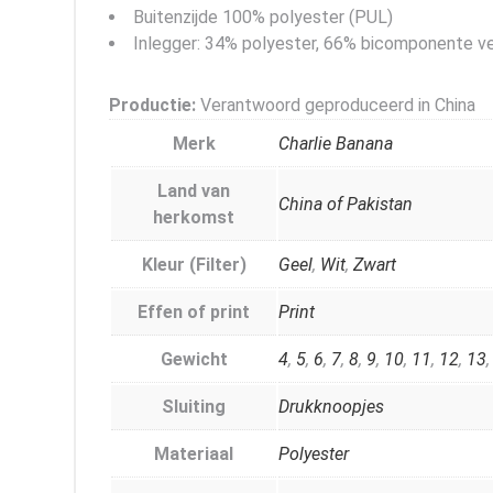
Buitenzijde 100% polyester (PUL)
Inlegger: 34% polyester, 66% bicomponente ve
Productie:
Verantwoord geproduceerd in China
Merk
Charlie Banana
Land van
China of Pakistan
herkomst
Kleur (Filter)
Geel
,
Wit
,
Zwart
Effen of print
Print
Gewicht
4
,
5
,
6
,
7
,
8
,
9
,
10
,
11
,
12
,
13
Sluiting
Drukknoopjes
Materiaal
Polyester