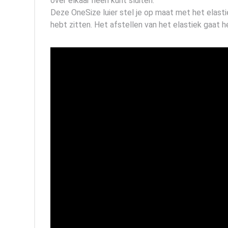
over elkaar heen kunt sluiten.
Deze OneSize luier stel je op maat met het elasti
hebt zitten. Het afstellen van het elastiek gaat 