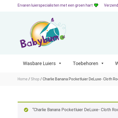
Ervaren luierspecialisten met een groen hart
Verzend
Wasbare Luiers
Toebehoren
Waterp
Wasbare Luiers
Toebehoren
W
Home
/
Shop
/
Charlie Banana Pocketluier DeLuxe- Cloth R
“Charlie Banana Pocketluier DeLuxe- Cloth Ro