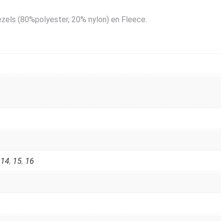
zels (80%polyester, 20% nylon) en Fleece.
,
14
,
15
,
16