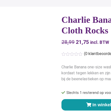
Charlie Ban
Cloth Rocks
28,99
Oorspronkelijk
21,75
Huidige
incl. BTW
prijs
prijs
(
0
klantbeoorde
was:
is:
€28,99.
€21,75.
Charlie Banana one-size wasbar
kordaat tegen lekken en zij
bij de beenelastieken op maa
Slechts 1 resterend op voo
Charlie
In wink
Banana