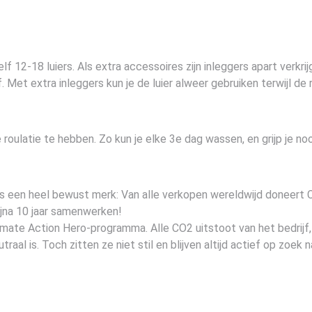
lf 12-18 luiers. Als extra accessoires zijn inleggers apart verkrij
. Met extra inleggers kun je de luier alweer gebruiken terwijl de
oulatie te hebben. Zo kun je elke 3e dag wassen, en grijp je noo
is een heel bewust merk: Van alle verkopen wereldwijd doneert C
bijna 10 jaar samenwerken!
limate Action Hero-programma. Alle CO2 uitstoot van het bedrijf
l is. Toch zitten ze niet stil en blijven altijd actief op zoek 