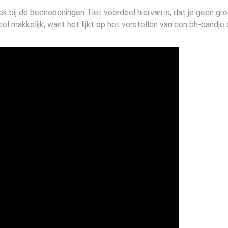
ek bij de beenopeningen. Het voordeel hiervan is, dat je geen g
heel makkelijk, want het lijkt op het verstellen van een bh-band