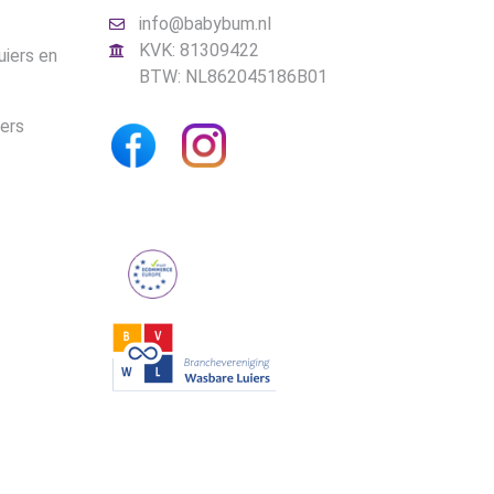
info@babybum.nl
KVK: 81309422
uiers en
BTW: NL862045186B01
iers