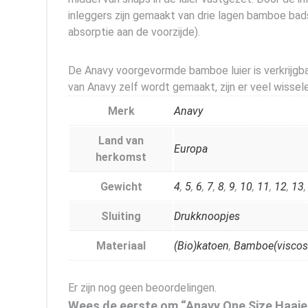
inleggers zijn gemaakt van drie lagen bamboe bads
absorptie aan de voorzijde).
De Anavy voorgevormde bamboe luier is verkrijgbaar
van Anavy zelf wordt gemaakt, zijn er veel wisselen
Merk
Anavy
Land van
Europa
herkomst
Gewicht
4
,
5
,
6
,
7
,
8
,
9
,
10
,
11
,
12
,
13
Sluiting
Drukknoopjes
Materiaal
(Bio)katoen
,
Bamboe(viscos
Er zijn nog geen beoordelingen.
Wees de eerste om “Anavy One Size Haaie