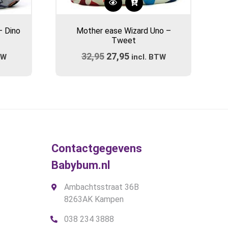
Dit
product
– Dino
Mother ease Wizard Uno –
heeft
Tweet
meerdere
ijke
e
32,95
Oorspronkelijke
27,95
Huidige
TW
variaties.
incl. BTW
prijs
Deze
prijs
optie
was:
is:
kan
.
€32,95.
€27,95.
gekozen
worden
op
de
Contactgegevens
productpagina
Babybum.nl
Ambachtsstraat 36B
8263AK Kampen
038 234 3888