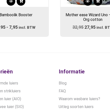
Dit
product
Bamboolik Booster
Mother ease Wizard Uno 
heeft
Org cotton
meerdere
,95
-
7,95
Prijsklasse:
32,95
Oorspronkel
27,95
Huidig
variaties.
incl. BTW
incl. B
Deze
€5,95
prijs
prijs
optie
tot
was:
is:
kan
€7,95
€32,95.
€27,95
gekozen
worden
op
de
rieën
Informatie
productpagina
mde luiers
Blog
n strikluiers
FAQ
en luier (AIO)
Waarom wasbare luiers?
wee luier (SIO)
Uitleg soorten luiers