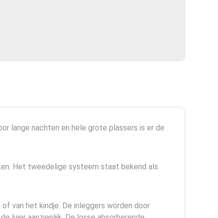
oor lange nachten en hele grote plassers is er de
aken. Het tweedelige systeem staat bekend als
 of van het kindje. De inleggers worden door
 de luier aanzienlijk. De losse absorberende