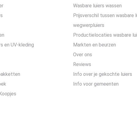
er
Wasbare luiers wassen
rs
Prijsverschil tussen wasbare l
wegwerpluiers
en
Productielocaties wasbare lu
s en UV-kleding
Markten en beurzen
Over ons
Reviews
pakketten
Info over je gekochte luiers
oek
Info voor gemeenten
Koopjes