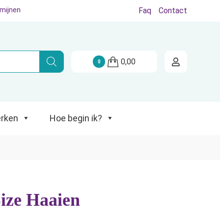
rmijnen
Faq
Contact
Hoe begin ik?
0,00
0
rken
Hoe begin ik?
ize Haaien