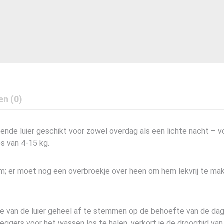
en (0)
pende luier geschikt voor zowel overdag als een lichte nacht – v
es van 4-15 kg.
em; er moet nog een overbroekje over heen om hem lekvrij te m
.
ptie van de luier geheel af te stemmen op de behoefte van de dag
leggers voor het wassen los te halen, verkort je de droogtijd van