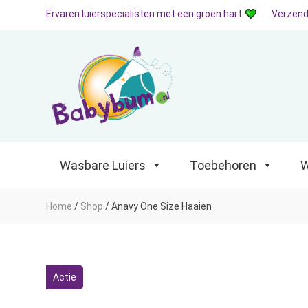
Ervaren luierspecialisten met een groen hart
Verzend
Wasbare Luiers
Toebehoren
Waterp
Wasbare Luiers
Toebehoren
W
Home
/
Shop
/
Anavy One Size Haaien
Actie