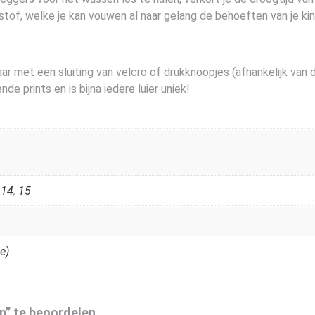
tof, welke je kan vouwen al naar gelang de behoeften van je kind
 met een sluiting van velcro of drukknoopjes (afhankelijk van de 
de prints en is bijna iedere luier uniek!
,
14
,
15
e)
n” te beoordelen