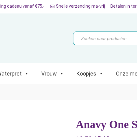
ing cadeau vanaf €75,-
Snelle verzending ma-vrij
Betalen in te
ret
Vrouw
Koopjes
Onze merken
Producten
zoeken
aterpret
Vrouw
Koopjes
Onze me
Anavy One S