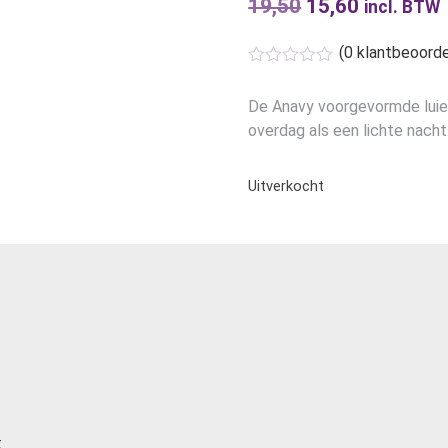
19,50
Oorspronkelijk
15,60
Huidige
incl. BTW
prijs
prijs
(
0
klantbeoorde
was:
is:
€19,50.
€15,60.
De Anavy voorgevormde luier 
overdag als een lichte nacht.
Uitverkocht
t