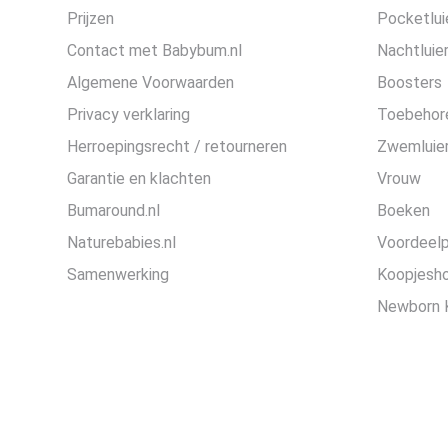
Prijzen
Pocketlui
Contact met Babybum.nl
Nachtluie
Algemene Voorwaarden
Boosters
Privacy verklaring
Toebehor
Herroepingsrecht / retourneren
Zwemluier
Garantie en klachten
Vrouw
Bumaround.nl
Boeken
Naturebabies.nl
Voordeel
Samenwerking
Koopjesh
Newborn 