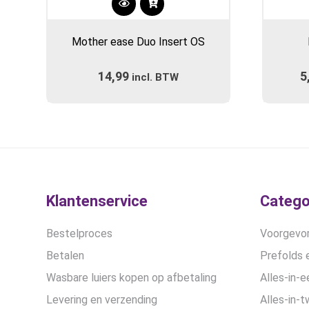
Dit
product
Mother ease Duo Insert OS
heeft
meerdere
14,99
5
incl. BTW
variaties.
Deze
optie
kan
gekozen
worden
op
de
Klantenservice
Catego
productpagina
Bestelproces
Voorgevor
Betalen
Prefolds e
Wasbare luiers kopen op afbetaling
Alles-in-e
Levering en verzending
Alles-in-t