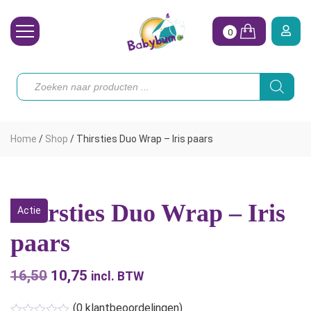
0
Wasbare Luiers
Producten
zoeken
Toebehoren
Waterpret
Home
/
Shop
/
Thirsties Duo Wrap – Iris paars
Vrouw
Koopjes
Thirsties Duo Wrap – Iris
Actie
Onze merken
paars
Hoe begin ik?
16,50
Oorspronkelijke
10,75
Huidige
incl. BTW
prijs
prijs
(
0
klantbeoordelingen)