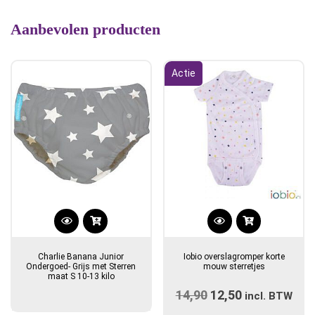
Aanbevolen producten
Actie
Dit
product
Charlie Banana Junior
Iobio overslagromper korte
heeft
Ondergoed- Grijs met Sterren
mouw sterretjes
maat S 10-13 kilo
meerdere
14,90
Oorspronkelijke
12,50
Huidige
variaties.
incl. BTW
prijs
Deze
prijs