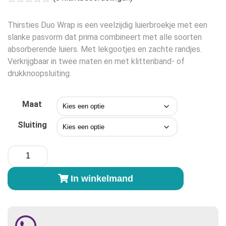
was:
is:
€16,50.
€10,75.
Thirsties Duo Wrap is een veelzijdig luierbroekje met een
slanke pasvorm dat prima combineert met alle soorten
absorberende luiers. Met lekgootjes en zachte randjes.
Verkrijgbaar in twee maten en met klittenband- of
drukknoopsluiting.
Maat
Sluiting
Thirsties
Duo
Wrap
In winkelmand
-
Iris
paars
aantal