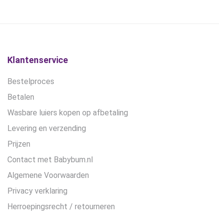
kan
€27,90.
€24,90.
€16,95.
€10,45.
gekozen
worden
op
de
Klantenservice
productpagina
Bestelproces
Betalen
Wasbare luiers kopen op afbetaling
Levering en verzending
Prijzen
Contact met Babybum.nl
Algemene Voorwaarden
Privacy verklaring
Herroepingsrecht / retourneren