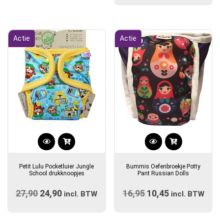
optie
was:
is:
kan
€14,90.
€12,50.
gekozen
Actie
Actie
worden
op
de
productpagina
Dit
product
Petit Lulu Pocketluier Jungle
Bummis Oefenbroekje Potty
heeft
School drukknoopjes
Pant Russian Dolls
meerdere
27,90
Oorspronkelijke
24,90
Huidige
16,95
Oorspronkelijke
10,45
Huidige
incl. BTW
variaties.
incl. BTW
prijs
prijs
prijs
Deze
prijs
optie
was:
is:
was:
is: