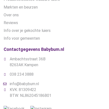
Markten en beurzen
Over ons
Reviews
Info over je gekochte luiers
Info voor gemeenten
Contactgegevens Babybum.nl
Ambachtsstraat 36B
8263AK Kampen
038 234 3888
info@babybum.nl
KVK: 81309422
BTW: NL862045186B01