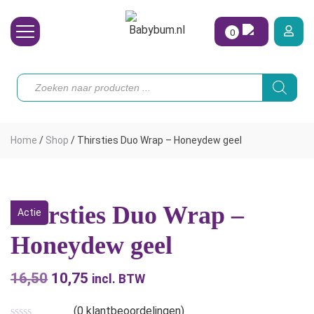
0
Wasbare Luiers
Producten
zoeken
Toebehoren
Waterpret
Home
/
Shop
/
Thirsties Duo Wrap – Honeydew geel
Vrouw
Koopjes
Thirsties Duo Wrap –
Actie
Onze merken
Honeydew geel
Hoe begin ik?
16,50
Oorspronkelijke
10,75
Huidige
incl. BTW
prijs
prijs
(
0
klantbeoordelingen)