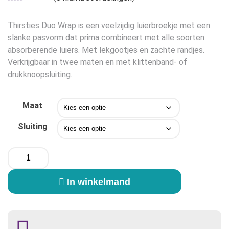
was:
is:
€16,50.
€10,75.
Thirsties Duo Wrap is een veelzijdig luierbroekje met een
slanke pasvorm dat prima combineert met alle soorten
absorberende luiers. Met lekgootjes en zachte randjes.
Verkrijgbaar in twee maten en met klittenband- of
drukknoopsluiting.
Maat
Sluiting
Thirsties
Duo
Wrap
In winkelmand
-
Honeydew
geel
aantal