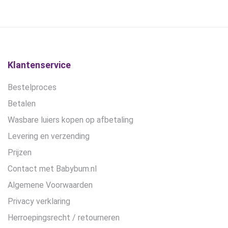
optie
was:
is:
was:
is:
kan
€16,95.
€10,45.
€28,99.
€21,75.
gekozen
worden
op
de
Klantenservice
productpagina
Bestelproces
Betalen
Wasbare luiers kopen op afbetaling
Levering en verzending
Prijzen
Contact met Babybum.nl
Algemene Voorwaarden
Privacy verklaring
Herroepingsrecht / retourneren