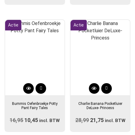
prijs
Deze
prijs
prijs
Deze
prijs
optie
optie
was:
is:
was:
is:
kan
kan
€14,90.
€12,50.
€14,90.
€12,50.
gekozen
gekozen
Actie
Actie
worden
worden
op
op
de
de
productpagina
productpagina
Dit
product
Bummis Oefenbroekje Potty
Charlie Banana Pocketluier
heeft
Pant Fairy Tales
DeLuxe- Princess
meerdere
16,95
Oorspronkelijke
10,45
Huidige
28,99
Oorspronkelijke
21,75
Huidige
variaties.
incl. BTW
incl. BTW
prijs
Deze
prijs
prijs
prijs