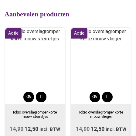
Aanbevolen producten
Actie
Actie
Dit
Dit
product
product
Iobio overslagromper korte
Iobio overslagromper korte
heeft
heeft
mouw sterretjes
mouw vlieger
meerdere
meerdere
14,90
Oorspronkelijke
12,50
Huidige
14,90
Oorspronkelijke
12,50
Huidige
variaties.
incl. BTW
variaties.
incl. BTW