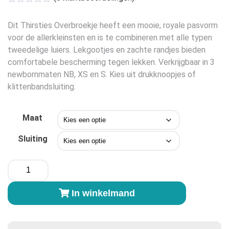
was:
is:
€14,95.
€9,75.
Dit Thirsties Overbroekje heeft een mooie, royale pasvorm
voor de allerkleinsten en is te combineren met alle typen
tweedelige luiers. Lekgootjes en zachte randjes bieden
comfortabele bescherming tegen lekken. Verkrijgbaar in 3
newbornmaten NB, XS en S. Kies uit drukknoopjes of
klittenbandsluiting.
Maat
Sluiting
Thirsties
Diaper
Cover
In winkelmand
-
Celery
groen