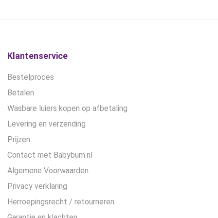
kan
€14,90.
€12,50.
€27,90.
€24,90.
gekozen
worden
op
de
Klantenservice
productpagina
Bestelproces
Betalen
Wasbare luiers kopen op afbetaling
Levering en verzending
Prijzen
Contact met Babybum.nl
Algemene Voorwaarden
Privacy verklaring
Herroepingsrecht / retourneren
Garantie en klachten