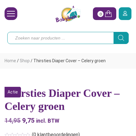
0
Wasbare Luiers
Producten
zoeken
Toebehoren
Waterpret
Home
/
Shop
/
Thirsties Diaper Cover – Celery groen
Vrouw
Koopjes
Thirsties Diaper Cover –
Actie
Onze merken
Celery groen
Hoe begin ik?
14,95
Oorspronkelijke
9,75
Huidige
incl. BTW
prijs
prijs
(
0
klantbeoordelingen)