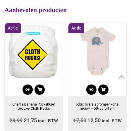
Aanbevolen producten
Actie
Actie
Charlie Banana Pocketluier
Iobio overslagromper korte
DeLuxe- Cloth Rocks
mouw – 50/56 olifant
28,99
Oorspronkelijke
21,75
Huidige
17,50
Oorspronkelijke
12,50
Huidige
incl. BTW
incl. BTW
prijs
prijs
prijs
prijs