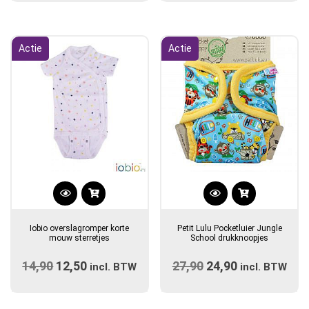
was:
is:
was:
is:
€28,99.
€21,75.
€17,50.
€12,50.
Actie
Actie
Dit
product
Iobio overslagromper korte
Petit Lulu Pocketluier Jungle
heeft
mouw sterretjes
School drukknoopjes
meerdere
14,90
Oorspronkelijke
12,50
Huidige
27,90
Oorspronkelijke
24,90
Huidige
variaties.
incl. BTW
incl. BTW
prijs
Deze
prijs
prijs
prijs
optie
was:
is:
was:
is: