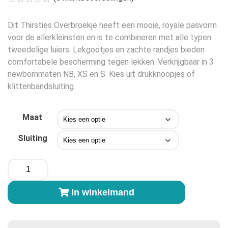
was:
is:
€14,95.
€9,75.
Dit Thirsties Overbroekje heeft een mooie, royale pasvorm
voor de allerkleinsten en is te combineren met alle typen
tweedelige luiers. Lekgootjes en zachte randjes bieden
comfortabele bescherming tegen lekken. Verkrijgbaar in 3
newbornmaten NB, XS en S. Kies uit drukknoopjes of
klittenbandsluiting.
Maat
Sluiting
Thirsties
Diaper
Cover
In winkelmand
-
Blackbird
aantal