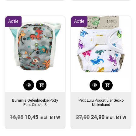
optie
was:
is:
was:
is:
kan
€27,90.
€24,90.
€16,95.
€10,45.
gekozen
Actie
Actie
worden
op
de
productpagina
Bummis Oefenbroekje Potty
Petit Lulu Pocketluier Gecko
Pant Circus- S
klittenband
16,95
Oorspronkelijke
10,45
Huidige
27,90
Oorspronkelijke
24,90
Huidige
incl. BTW
incl. BTW
prijs
prijs
prijs
prijs
was:
is:
was:
is: