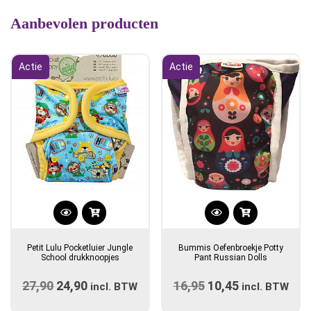
Aanbevolen producten
Actie
Actie
Dit
product
Petit Lulu Pocketluier Jungle
Bummis Oefenbroekje Potty
heeft
School drukknoopjes
Pant Russian Dolls
meerdere
27,90
Oorspronkelijke
24,90
Huidige
16,95
Oorspronkelijke
10,45
Huidige
incl. BTW
variaties.
incl. BTW
prijs
prijs
prijs
Deze
prijs