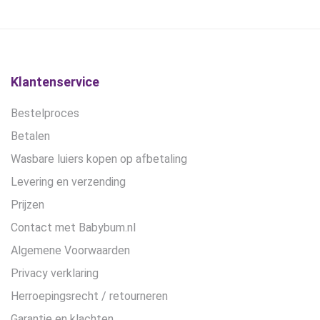
€16,95.
€10,45.
€27,90.
€24,90.
Klantenservice
Bestelproces
Betalen
Wasbare luiers kopen op afbetaling
Levering en verzending
Prijzen
Contact met Babybum.nl
Algemene Voorwaarden
Privacy verklaring
Herroepingsrecht / retourneren
Garantie en klachten