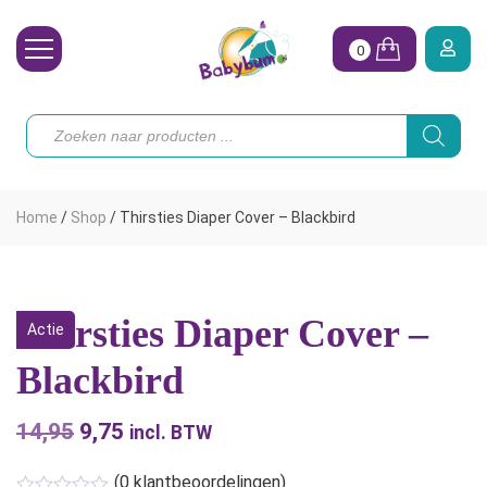
0
Wasbare Luiers
Producten
zoeken
Toebehoren
Waterpret
Home
/
Shop
/
Thirsties Diaper Cover – Blackbird
Vrouw
Koopjes
Thirsties Diaper Cover –
Actie
Onze merken
Blackbird
Hoe begin ik?
14,95
Oorspronkelijke
9,75
Huidige
incl. BTW
prijs
prijs
(
0
klantbeoordelingen)