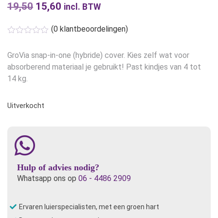
19,50
Oorspronkelijke
15,60
Huidige
incl. BTW
prijs
prijs
(
0
klantbeoordelingen)
was:
is:
€19,50.
€15,60.
GroVia snap-in-one (hybride) cover. Kies zelf wat voor
absorberend materiaal je gebruikt! Past kindjes van 4 tot
14 kg.
Uitverkocht
Hulp of advies nodig?
Whatsapp ons op
06 - 4486 2909
Ervaren luierspecialisten, met een groen hart