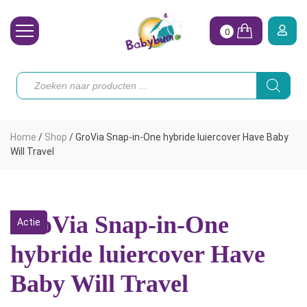
0
Wasbare Luiers
Producten
zoeken
Toebehoren
Waterpret
Home
/
Shop
/
GroVia Snap-in-One hybride luiercover Have Baby
Vrouw
Will Travel
Koopjes
Onze merken
GroVia Snap-in-One
Actie
Hoe begin ik?
hybride luiercover Have
Baby Will Travel