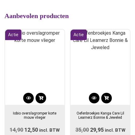
Aanbevolen producten
Actie
Actie
Dit
product
Iobio overslagromper korte
Oefenbroekjes Kanga Care Lil
heeft
mouw vlieger
Learnerz Bonnie & Jeweled
meerdere
14,90
Oorspronkelijke
12,50
Huidige
35,00
Oorspronkelijke
29,95
Huidige
variaties.
incl. BTW
incl. BTW