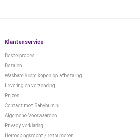
optie
was:
is:
was:
is:
kan
€27,90.
€24,90.
€28,99.
€21,75.
gekozen
worden
op
de
Klantenservice
productpagina
Bestelproces
Betalen
Wasbare luiers kopen op afbetaling
Levering en verzending
Prijzen
Contact met Babybum.nl
Algemene Voorwaarden
Privacy verklaring
Herroepingsrecht / retourneren