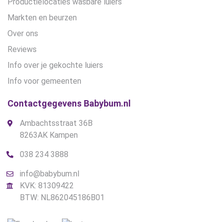
Productielocaties wasbare luiers
Markten en beurzen
Over ons
Reviews
Info over je gekochte luiers
Info voor gemeenten
Contactgegevens Babybum.nl
Ambachtsstraat 36B
8263AK Kampen
038 234 3888
info@babybum.nl
KVK: 81309422
BTW: NL862045186B01