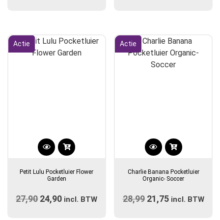
prijs
Deze
prijs
prijs
prijs
optie
was:
is:
was:
is:
kan
€14,90.
€12,50.
€35,00.
€29,95.
gekozen
Actie
Actie
worden
op
de
productpagina
Dit
product
Petit Lulu Pocketluier Flower
Charlie Banana Pocketluier
heeft
Garden
Organic- Soccer
meerdere
27,90
Oorspronkelijke
24,90
Huidige
28,99
Oorspronkelijke
21,75
Huidige
variaties.
incl. BTW
incl. BTW
prijs
Deze
prijs
prijs
prijs