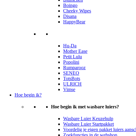
Boingo
Cheeky Wipes
Disana
HappyBear
Hu-Da
Mother Ease
Petit Lulu
Popolini
Rumparooz
SENEO
TotsBots
ULRICH
Vimse
Hoe begin ik?
Hoe begin ik met wasbare luiers?
Wasbare Luier Keuzehulp
Wasbare Luier Startpakket
Voordelig je eigen pakket luiers aans
Zoekfuncties in de webshop