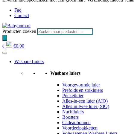
Faq
Contact
Producten zoeken
€
0,00
0
Wasbare Luiers
Wasbare luiers
Voorgevormde luier
Prefolds en strikluiers
Pocketluier
Alles-in-een luier (AIO)
Alles-in-twee luier (SIO)
Nachtluiers
Boosters
Cadeaubonnen
Voordeelpakketten
Volwassenen Wasbare Luiers