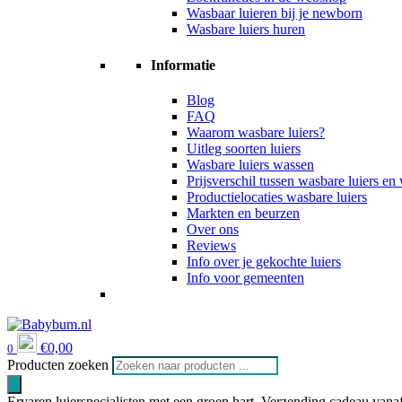
Wasbaar luieren bij je newborn
Wasbare luiers huren
Informatie
Blog
FAQ
Waarom wasbare luiers?
Uitleg soorten luiers
Wasbare luiers wassen
Prijsverschil tussen wasbare luiers e
Productielocaties wasbare luiers
Markten en beurzen
Over ons
Reviews
Info over je gekochte luiers
Info voor gemeenten
€
0,00
0
Producten zoeken
Ervaren luierspecialisten met een groen hart
Verzending cadeau vanaf