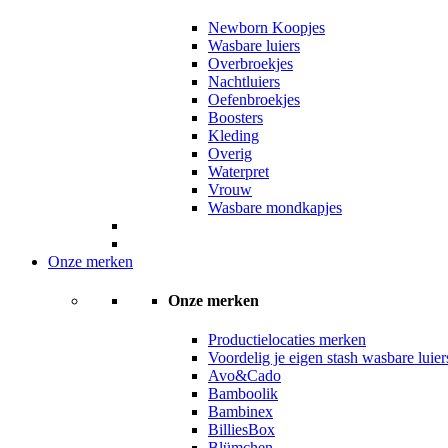
Newborn Koopjes
Wasbare luiers
Overbroekjes
Nachtluiers
Oefenbroekjes
Boosters
Kleding
Overig
Waterpret
Vrouw
Wasbare mondkapjes
Onze merken
Onze merken
Productielocaties merken
Voordelig je eigen stash wasbare luie
Avo&Cado
Bamboolik
Bambinex
BilliesBox
Blümchen