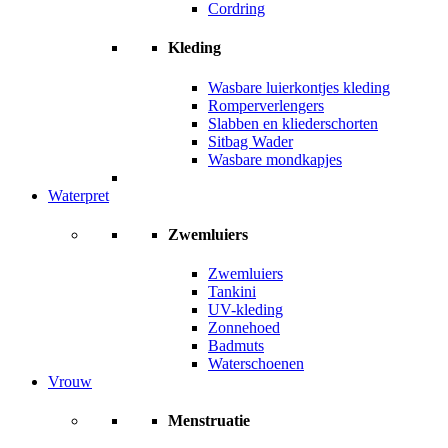
Cordring
Kleding
Wasbare luierkontjes kleding
Romperverlengers
Slabben en kliederschorten
Sitbag Wader
Wasbare mondkapjes
Waterpret
Zwemluiers
Zwemluiers
Tankini
UV-kleding
Zonnehoed
Badmuts
Waterschoenen
Vrouw
Menstruatie