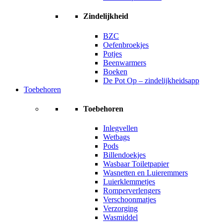
Zindelijkheid
BZC
Oefenbroekjes
Potjes
Beenwarmers
Boeken
De Pot Op – zindelijkheidsapp
Toebehoren
Toebehoren
Inlegvellen
Wetbags
Pods
Billendoekjes
Wasbaar Toiletpapier
Wasnetten en Luieremmers
Luierklemmetjes
Romperverlengers
Verschoonmatjes
Verzorging
Wasmiddel