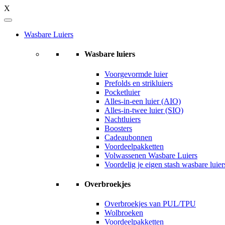
X
Wasbare Luiers
Wasbare luiers
Voorgevormde luier
Prefolds en strikluiers
Pocketluier
Alles-in-een luier (AIO)
Alles-in-twee luier (SIO)
Nachtluiers
Boosters
Cadeaubonnen
Voordeelpakketten
Volwassenen Wasbare Luiers
Voordelig je eigen stash wasbare luie
Overbroekjes
Overbroekjes van PUL/TPU
Wolbroeken
Voordeelpakketten