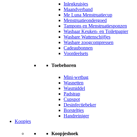
Inlegkruisjes
Maandverband
Me Luna Menstruatiecup
Menstruatieondergoed
Tampons en Menstruatiesponzen
Wasbaar Keuken- en Toiletpapier
Wasbare Wattenschijfjes
Wasbare zoogcompressen
Cadeaubonnen
Voordeelsets
Toebehoren
Mini-wetbag
Wasnetten
Wasmiddel
Padstrap
Cupspot
Desinfectiebeker
Borsteltjes
Handreiniger
Koopjes
Koopjeshoek