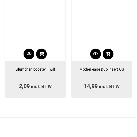
Dit
product
Blümchen booster Twill
Mother ease Duo Insert OS
heeft
meerdere
2,09
14,99
incl. BTW
incl. BTW
variaties.
Deze
optie
kan
gekozen
worden
op