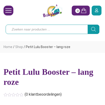
0
Wasbare Luiers
Producten
zoeken
Toebehoren
Waterpret
Home
/
Shop
/
Petit Lulu Booster – lang roze
Vrouw
Koopjes
Petit Lulu Booster – lang
Onze merken
roze
Hoe begin ik?
(
0
klantbeoordelingen)