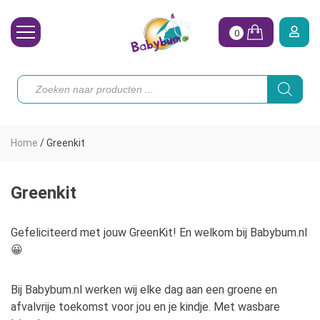
0
Wasbare Luiers
Producten
zoeken
Toebehoren
Waterpret
Home
/
Greenkit
Vrouw
Koopjes
Greenkit
Onze merken
Gefeliciteerd met jouw GreenKit! En welkom bij Babybum.nl
😀
Hoe begin ik?
Bij Babybum.nl werken wij elke dag aan een groene en
afvalvrije toekomst voor jou en je kindje. Met wasbare