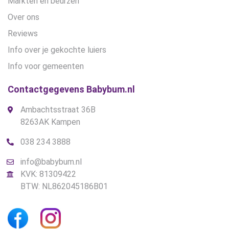
Markten en beurzen
Over ons
Reviews
Info over je gekochte luiers
Info voor gemeenten
Contactgegevens Babybum.nl
Ambachtsstraat 36B
8263AK Kampen
038 234 3888
info@babybum.nl
KVK: 81309422
BTW: NL862045186B01