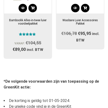
Bamboolik Alles-in-twee luier
Wasbare Luier Accessoires
voordeelpakket
Pakket
€
106,78
Oorspronkelijk
€
95,95
Huidige
incl.
Gewaardeerd
prijs
prijs
BTW
€
104,55
Oorspronkelijke
5.00
VANAF:
uit 5
was:
is:
€
89,00
Huidige
prijs
incl. BTW
€106,78.
€95,95.
prijs
was:
is:
€104,55.
€89,00.
*De volgende voorwaarden zijn van toepassing op de
GreenKit actie:
De korting is geldig tot 01-05-2024.
De unieke code vind je in de GreenKit