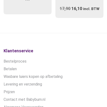
17,90
Oorspronkelijke
16,10
Huidige
incl. BTW
prijs
prijs
was:
is:
€17,90.
€16,10.
Klantenservice
Bestelproces
Betalen
Wasbare luiers kopen op afbetaling
Levering en verzending
Prijzen
Contact met Babybum.nl