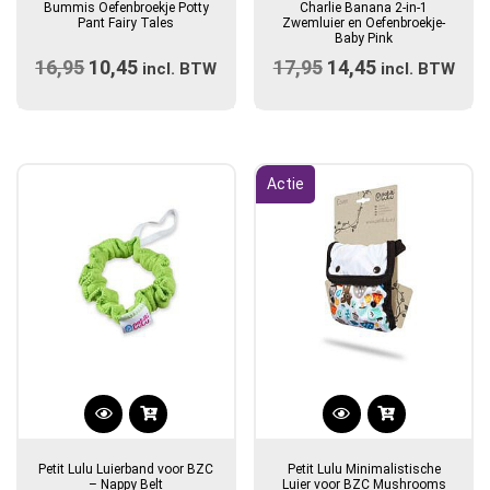
Bummis Oefenbroekje Potty
Charlie Banana 2-in-1
heeft
heeft
Pant Fairy Tales
Zwemluier en Oefenbroekje-
Baby Pink
meerdere
meerdere
16,95
Oorspronkelijke
10,45
Huidige
17,95
Oorspronkelijke
14,45
Huidige
variaties.
incl. BTW
variaties.
incl. BTW
prijs
Deze
prijs
prijs
Deze
prijs
optie
optie
was:
is:
was:
is:
kan
kan
€16,95.
€10,45.
€17,95.
€14,45.
gekozen
gekozen
Actie
worden
worden
op
op
de
de
productpagina
productpagina
Petit Lulu Luierband voor BZC
Petit Lulu Minimalistische
– Nappy Belt
Luier voor BZC Mushrooms