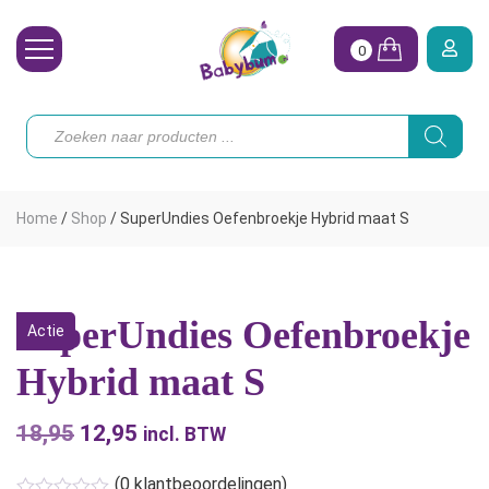
0
Wasbare Luiers
Producten
zoeken
Toebehoren
Waterpret
Home
/
Shop
/
SuperUndies Oefenbroekje Hybrid maat S
Vrouw
Koopjes
SuperUndies Oefenbroekje
Actie
Onze merken
Hybrid maat S
Hoe begin ik?
18,95
Oorspronkelijke
12,95
Huidige
incl. BTW
prijs
prijs
(
0
klantbeoordelingen)