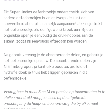
was:
is:
€18,95.
€12,95.
Dit Super Undies oefenbroekje onderscheidt zich van
andere oefenbroekjes in z’n ontwerp. Je kunt de
hoeveelheid absorptie namelijk aanpassen! Je kindje trekt
het oefenbroekje als een ‘gewone’ broek aan. Bij een
ongelukje open je eenvoudig de drukknoopjes aan de
zijkant, zodat hij eenvoudig afgedaan kan worden.
Na gebruik vervang je de absorberende delen, en gebruik je
het oefenbroekje opnieuw. De absorberende delen zijn
NIET inbegrepen, je kunt elke booster, prefold of
hydrofieldoek je thuis hebt liggen gebruiken in dit
oefenbroekje.
Verkrijgbaar in maat S en M en precies op tussenmaten in te
stellen met drukknoopjes. Lees bij de uitgebreide
omschrijving de heup- en beenomvang die bij elke maat