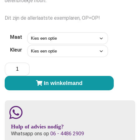
oefenbroekje hoort.
Dit zijn de allerlaatste exemplaren, OP=OP!
Maat
Kleur
SuperUndies
Oefenbroekje
Hybrid
In winkelmand
maat
S
aantal
Hulp of advies nodig?
Whatsapp ons op
06 - 4486 2909