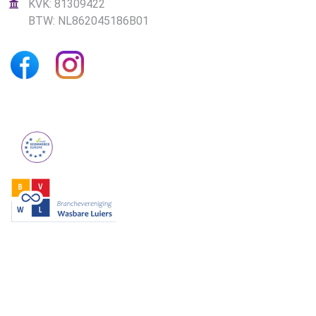
KVK: 81309422
BTW: NL862045186B01