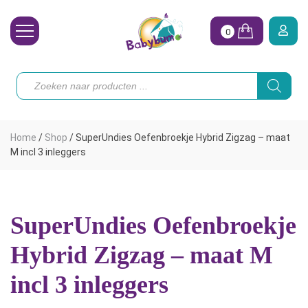
0
Wasbare Luiers
Producten
zoeken
Toebehoren
Waterpret
Home
/
Shop
/
SuperUndies Oefenbroekje Hybrid Zigzag – maat
Vrouw
M incl 3 inleggers
Koopjes
Onze merken
SuperUndies Oefenbroekje
Hoe begin ik?
Hybrid Zigzag – maat M
incl 3 inleggers