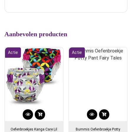
Aanbevolen producten
Actie
Actie
Dit
product
Oefenbroekjes Kanga Care Lil
Bummis Oefenbroekje Potty
heeft