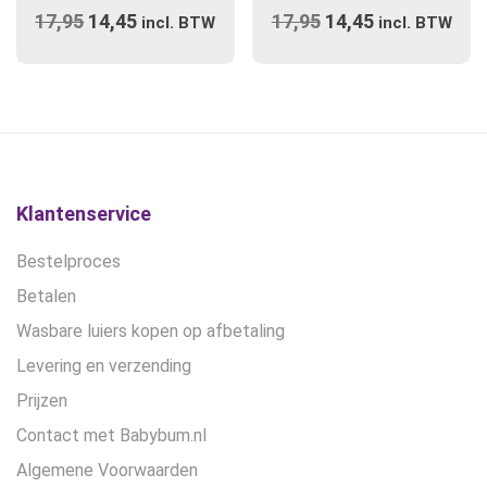
17,95
Oorspronkelijke
14,45
Huidige
17,95
Oorspronkelijke
14,45
Huidige
variaties.
incl. BTW
variaties.
incl. BTW
prijs
Deze
prijs
prijs
Deze
prijs
optie
optie
was:
is:
was:
is:
kan
kan
€17,95.
€14,45.
€17,95.
€14,45.
gekozen
gekozen
worden
worden
op
op
de
de
Klantenservice
productpagina
productpagina
Bestelproces
Betalen
Wasbare luiers kopen op afbetaling
Levering en verzending
Prijzen
Contact met Babybum.nl
Algemene Voorwaarden