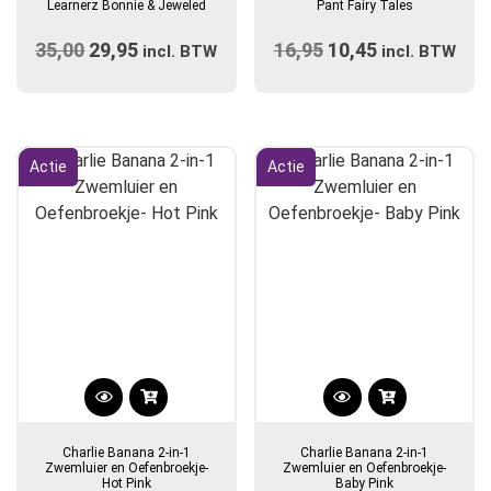
Learnerz Bonnie & Jeweled
Pant Fairy Tales
meerdere
35,00
Oorspronkelijke
29,95
Huidige
16,95
Oorspronkelijke
10,45
Huidige
incl. BTW
variaties.
incl. BTW
prijs
prijs
prijs
Deze
prijs
optie
was:
is:
was:
is:
kan
€35,00.
€29,95.
€16,95.
€10,45.
gekozen
Actie
Actie
worden
op
de
productpagina
Dit
Dit
product
product
Charlie Banana 2-in-1
Charlie Banana 2-in-1
heeft
heeft
Zwemluier en Oefenbroekje-
Zwemluier en Oefenbroekje-
Hot Pink
Baby Pink
meerdere
meerdere