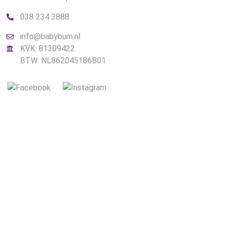
038 234 3888
info@babybum.nl
KVK: 81309422
BTW: NL862045186B01