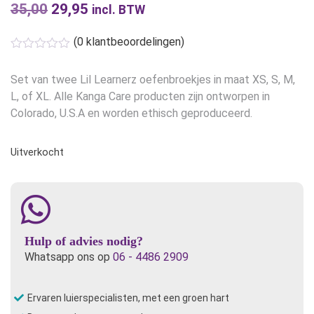
35,00
Oorspronkelijke
29,95
Huidige
incl. BTW
prijs
prijs
(
0
klantbeoordelingen)
was:
is:
€35,00.
€29,95.
Set van twee Lil Learnerz oefenbroekjes in maat XS, S, M,
L, of XL. Alle Kanga Care producten zijn ontworpen in
Colorado, U.S.A en worden ethisch geproduceerd.
Uitverkocht
Hulp of advies nodig?
Whatsapp ons op
06 - 4486 2909
Ervaren luierspecialisten, met een groen hart