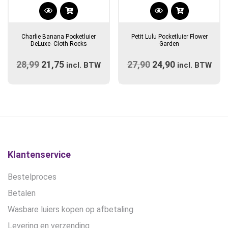
Dit
product
Charlie Banana Pocketluier
Petit Lulu Pocketluier Flower
heeft
DeLuxe- Cloth Rocks
Garden
meerdere
28,99
Oorspronkelijke
21,75
Huidige
27,90
Oorspronkelijke
24,90
Huidige
incl. BTW
variaties.
incl. BTW
prijs
prijs
prijs
Deze
prijs
optie
was:
is:
was:
is:
kan
€28,99.
€21,75.
€27,90.
€24,90.
gekozen
worden
op
de
Klantenservice
productpagina
Bestelproces
Betalen
Wasbare luiers kopen op afbetaling
Levering en verzending