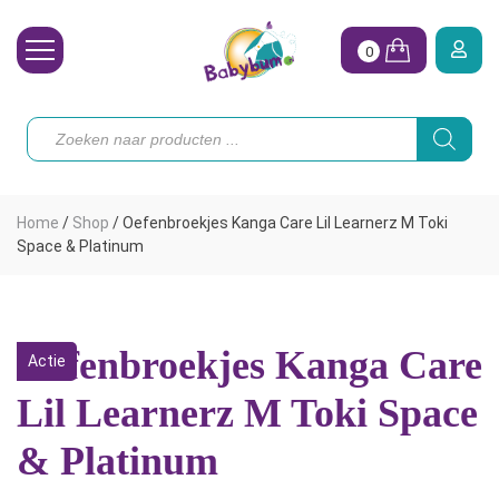
0
Wasbare Luiers
Producten
zoeken
Toebehoren
Waterpret
Home
/
Shop
/
Oefenbroekjes Kanga Care Lil Learnerz M Toki
Vrouw
Space & Platinum
Koopjes
Onze merken
Oefenbroekjes Kanga Care
Actie
Hoe begin ik?
Lil Learnerz M Toki Space
& Platinum