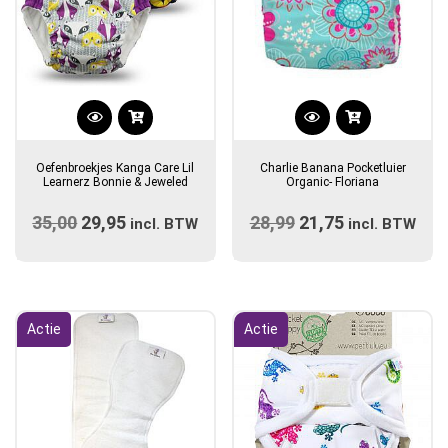
Oefenbroekjes Kanga Care Lil
Charlie Banana Pocketluier
Learnerz Bonnie & Jeweled
Organic- Floriana
35,00
Oorspronkelijke
29,95
Huidige
28,99
Oorspronkelijke
21,75
Huidige
incl. BTW
incl. BTW
prijs
prijs
prijs
prijs
was:
is:
was:
is:
€35,00.
€29,95.
€28,99.
€21,75.
Actie
Actie