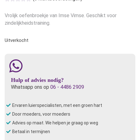
was:
is:
€17,95.
€14,35.
Vrolijk oefenbroekje van Imse Vimse. Geschikt voor
zindelijkheidstraining.
Uitverkocht
Hulp of advies nodig?
Whatsapp ons op
06 - 4486 2909
Ervaren luierspecialisten, met een groen hart
Door moeders, voor moeders
Advies op maat. We helpen je graag op weg
Betaal in termijnen