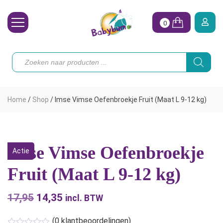
0
Wasbare Luiers
Producten
zoeken
Toebehoren
Waterpret
Home
/
Shop
/
Imse Vimse Oefenbroekje Fruit (Maat L 9-12 kg)
Vrouw
Koopjes
Imse Vimse Oefenbroekje
Actie
Onze merken
Fruit (Maat L 9-12 kg)
Hoe begin ik?
17,95
Oorspronkelijke
14,35
Huidige
incl. BTW
prijs
prijs
(
0
klantbeoordelingen)