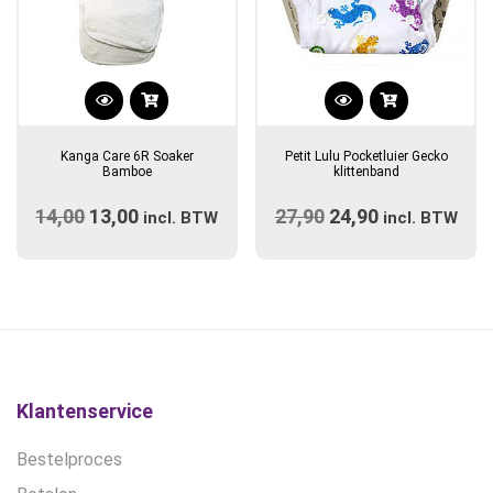
Dit
product
Kanga Care 6R Soaker
Petit Lulu Pocketluier Gecko
heeft
Bamboe
klittenband
meerdere
14,00
Oorspronkelijke
13,00
Huidige
27,90
Oorspronkelijke
24,90
Huidige
variaties.
incl. BTW
incl. BTW
prijs
Deze
prijs
prijs
prijs
optie
was:
is:
was:
is:
kan
€14,00.
€13,00.
€27,90.
€24,90.
gekozen
worden
op
de
Klantenservice
productpagina
Bestelproces