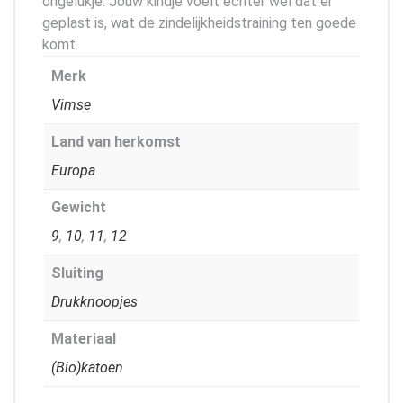
ongelukje. Jouw kindje voelt echter wel dat er
geplast is, wat de zindelijkheidstraining ten goede
komt.
Merk
Vimse
Land van herkomst
Europa
Gewicht
9
,
10
,
11
,
12
Sluiting
Drukknoopjes
Materiaal
(Bio)katoen