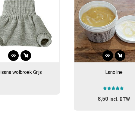
isana wolbroek Grijs
Lanoline
Gewaardeerd
8,50
5.00
incl. BTW
uit 5