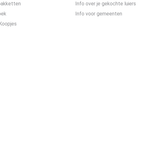
pakketten
Info over je gekochte luiers
oek
Info voor gemeenten
Koopjes