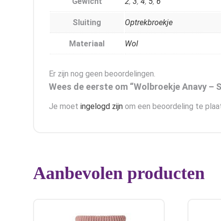
Gewicht
2
,
3
,
4
,
5
,
6
Sluiting
Optrekbroekje
Materiaal
Wol
Er zijn nog geen beoordelingen.
Wees de eerste om “Wolbroekje Anavy – Sn
Je moet
ingelogd zijn
om een beoordeling te plaa
Aanbevolen producten