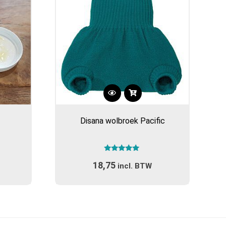
Dit
product
Disana wolbroek Pacific
heeft
meerdere
variaties.
Gewaardeerd
Deze
18,75
5.00
incl. BTW
optie
uit 5
kan
gekozen
worden
op