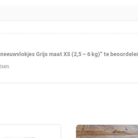
eeuwvlokjes Grijs maat XS (2,5 – 6 kg)” te beoordele
tsen.