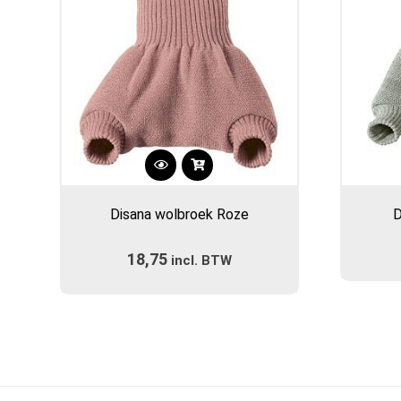
Dit
product
Disana wolbroek Roze
D
heeft
meerdere
18,75
incl. BTW
variaties.
Deze
optie
kan
gekozen
worden
op