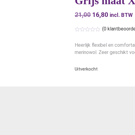
Grijs maat X
21,00
Oorspronkelijk
16,80
Huidige
incl. BTW
prijs
prijs
(
0
klantbeoorde
was:
is:
€21,00.
€16,80.
Heerlijk flexibel en comfor
merinowol. Zeer geschikt voor
Uitverkocht