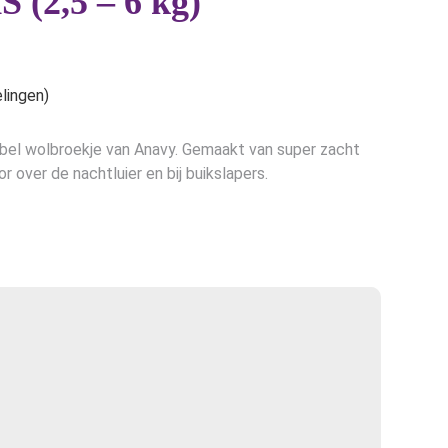
S (2,5 – 6 kg)
e
lingen)
tabel wolbroekje van Anavy. Gemaakt van super zacht
 over de nachtluier en bij buikslapers.