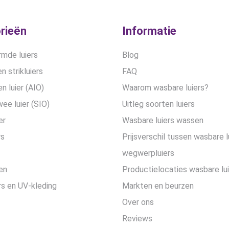
rieën
Informatie
mde luiers
Blog
n strikluiers
FAQ
en luier (AIO)
Waarom wasbare luiers?
wee luier (SIO)
Uitleg soorten luiers
er
Wasbare luiers wassen
rs
Prijsverschil tussen wasbare l
wegwerpluiers
en
Productielocaties wasbare lu
s en UV-kleding
Markten en beurzen
Over ons
Reviews