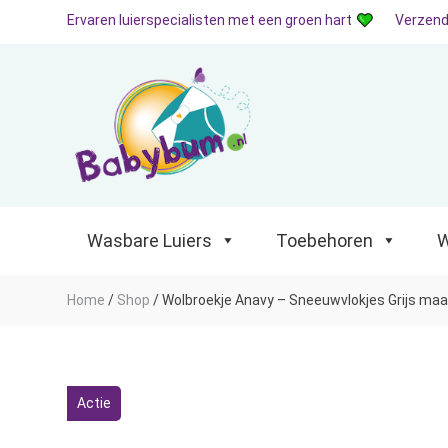
Ervaren luierspecialisten met een groen hart
Verzend
Wasbare Luiers
Toebehoren
Waterp
Wasbare Luiers
Toebehoren
W
Home
/
Shop
/
Wolbroekje Anavy – Sneeuwvlokjes Grijs maat
Actie