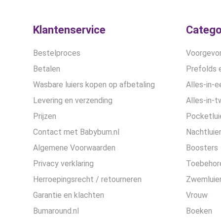
de
productpagina
Klantenservice
Catego
Bestelproces
Voorgevor
Betalen
Prefolds e
Wasbare luiers kopen op afbetaling
Alles-in-e
Levering en verzending
Alles-in-t
Prijzen
Pocketlui
Contact met Babybum.nl
Nachtluie
Algemene Voorwaarden
Boosters
Privacy verklaring
Toebehor
Herroepingsrecht / retourneren
Zwemluier
Garantie en klachten
Vrouw
Bumaround.nl
Boeken