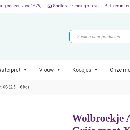
ing cadeau vanaf €75,-
Snelle verzending ma-vrij
Betalen in te
ret
Vrouw
Koopjes
Onze merken
Producten
zoeken
aterpret
Vrouw
Koopjes
Onze me
 XS (2,5 – 6 kg)
Wolbroekje 