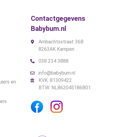
de
productpagina
Contactgegevens
Babybum.nl
Ambachtsstraat 36B
8263AK Kampen
038 234 3888
info@babybum.nl
KVK: 81309422
uiers en
BTW: NL862045186B01
iers