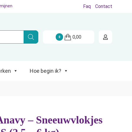
rmijnen
Faq
Contact
Hoe begin ik?
0,00
0
rken
Hoe begin ik?
Anavy – Sneeuwvlokjes