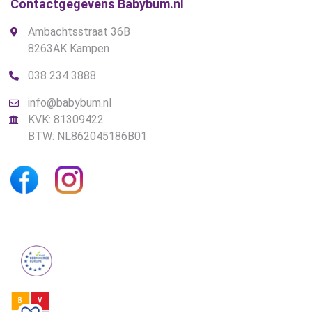
Contactgegevens Babybum.nl
Ambachtsstraat 36B
8263AK Kampen
038 234 3888
info@babybum.nl
KVK: 81309422
BTW: NL862045186B01