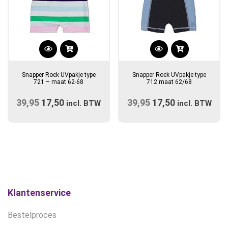
Dit
product
Snapper Rock UVpakje type
Snapper Rock UVpakje type
heeft
721 – maat 62-68
712 maat 62/68
meerdere
39,95
Oorspronkelijke
17,50
Huidige
39,95
Oorspronkelijke
17,50
Huidige
variaties.
incl. BTW
incl. BTW
prijs
Deze
prijs
prijs
prijs
optie
was:
is:
was:
is:
kan
€39,95.
€17,50.
€39,95.
€17,50.
gekozen
worden
op
de
Klantenservice
productpagina
Bestelproces