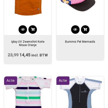
Dit
product
Iplay UV Zwemshirt Korte
Bummis Pet Mermaids
heeft
Mouw Oranje
meerdere
23,99
Oorspronkelijke
14,45
Huidige
variaties.
incl. BTW
prijs
Deze
prijs
optie
was:
is:
kan
€23,99.
€14,45.
gekozen
Actie
Actie
worden
op
de
productpagina