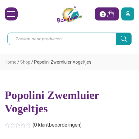
0
Wasbare Luiers
Producten
zoeken
Toebehoren
Waterpret
Home
/
Shop
/
Popolini Zwemluier Vogeltjes
Vrouw
Koopjes
Popolini Zwemluier
Onze merken
Vogeltjes
Hoe begin ik?
(
0
klantbeoordelingen)