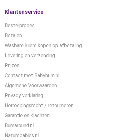
op
op
de
de
Klantenservice
productpagina
productpagina
Bestelproces
Betalen
Wasbare luiers kopen op afbetaling
Levering en verzending
Prijzen
Contact met Babybum.nl
Algemene Voorwaarden
Privacy verklaring
Herroepingsrecht / retourneren
Garantie en klachten
Bumaround.nl
Naturebabies.nl