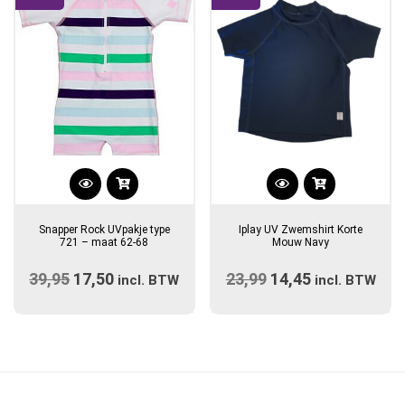
worden
op
de
productpagina
Dit
Dit
product
product
Snapper Rock UVpakje type
Iplay UV Zwemshirt Korte
heeft
heeft
721 – maat 62-68
Mouw Navy
meerdere
meerdere
39,95
Oorspronkelijke
17,50
Huidige
23,99
Oorspronkelijke
14,45
Huidige
variaties.
incl. BTW
variaties.
incl. BTW
prijs
Deze
prijs
prijs
Deze
prijs
optie
optie
was:
is:
was:
is:
kan
kan
€39,95.
€17,50.
€23,99.
€14,45.
gekozen
gekozen
worden
worden