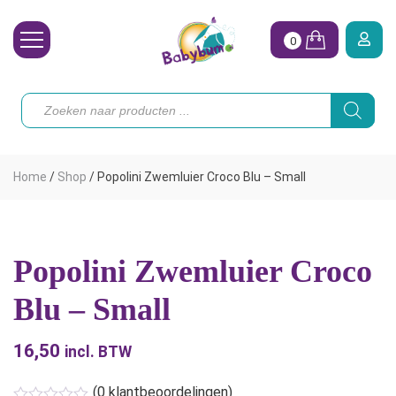
0
Wasbare Luiers
Producten
zoeken
Toebehoren
Waterpret
Home
/
Shop
/
Popolini Zwemluier Croco Blu – Small
Vrouw
Koopjes
Popolini Zwemluier Croco
Onze merken
Blu – Small
Hoe begin ik?
16,50
incl. BTW
(
0
klantbeoordelingen)