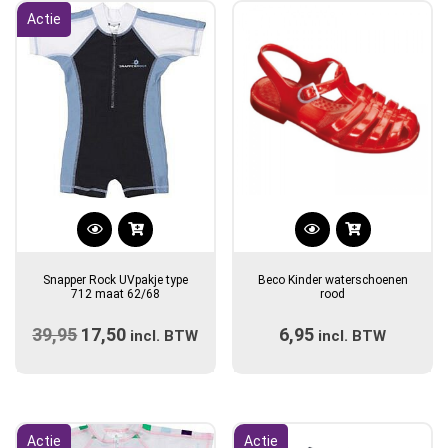
Actie
Dit
product
Snapper Rock UVpakje type
Beco Kinder waterschoenen
heeft
712 maat 62/68
rood
meerdere
39,95
Oorspronkelijke
17,50
Huidige
6,95
incl. BTW
incl. BTW
variaties.
prijs
prijs
Deze
optie
was:
is:
kan
€39,95.
€17,50.
gekozen
Actie
Actie