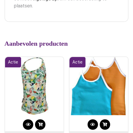
plaatsen.
Aanbevolen producten
Actie
Actie
Dit
Dit