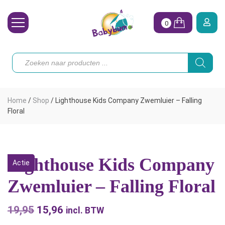
0
Wasbare Luiers
Producten
zoeken
Toebehoren
Waterpret
Home
/
Shop
/
Lighthouse Kids Company Zwemluier – Falling
Vrouw
Floral
Koopjes
Onze merken
Lighthouse Kids Company
Actie
Hoe begin ik?
Zwemluier – Falling Floral
19,95
Oorspronkelijke
15,96
Huidige
incl. BTW