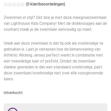
prijs
prijs
(
0
klantbeoordelingen)
was:
is:
€19,95.
€15,96.
Zwemmen in stijl? Dat doe je met deze meegroeizwemluier
van Lighthouse Kids Company! Met de drukknoopjes aan de
voorkant maak je de zwemluier eenvoudig op maat.
Uniek aan deze zwemluier is dat hij ook als overbroekje te
gebruiken is. Laat je verrassen hoe de binnenvoering van
Athletic Wicking Jersey perfect werkt in combinatie met
een tweedelige luier of prefold. Omdat de zwemluier
slanker gesneden is dan een standaard overbroekje, past
deze zwemluier/overbroekje niet over alle voorgevormde
luiers.
Uitverkocht