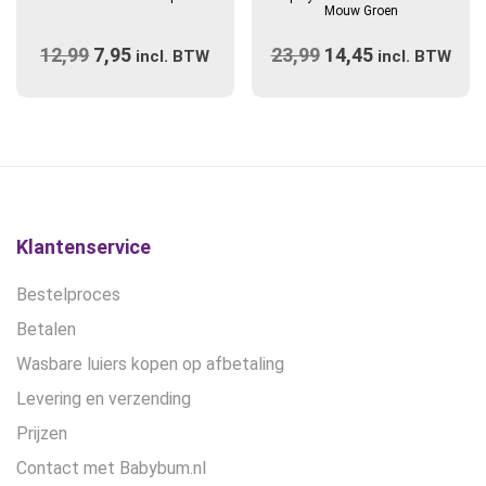
heeft
heeft
Mouw Groen
meerdere
meerdere
12,99
Oorspronkelijke
7,95
Huidige
23,99
Oorspronkelijke
14,45
Huidige
variaties.
incl. BTW
variaties.
incl. BTW
prijs
Deze
prijs
prijs
Deze
prijs
optie
optie
was:
is:
was:
is:
kan
kan
€12,99.
€7,95.
€23,99.
€14,45.
gekozen
gekozen
worden
worden
op
op
de
de
Klantenservice
productpagina
productpagina
Bestelproces
Betalen
Wasbare luiers kopen op afbetaling
Levering en verzending
Prijzen
Contact met Babybum.nl