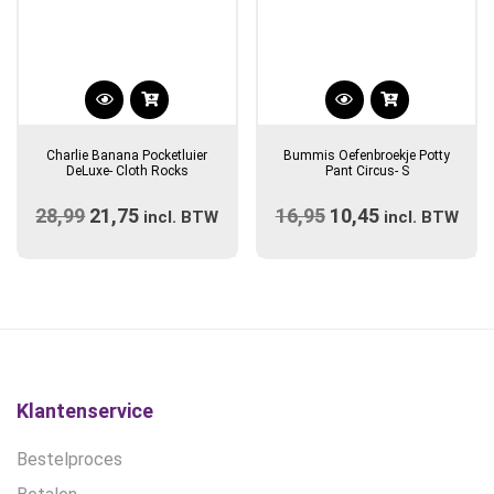
Charlie Banana Pocketluier
Bummis Oefenbroekje Potty
DeLuxe- Cloth Rocks
Pant Circus- S
28,99
Oorspronkelijke
21,75
Huidige
16,95
Oorspronkelijke
10,45
Huidige
incl. BTW
incl. BTW
prijs
prijs
prijs
prijs
was:
is:
was:
is:
€28,99.
€21,75.
€16,95.
€10,45.
Klantenservice
Bestelproces