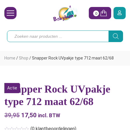
0
Wasbare Luiers
Producten
zoeken
Toebehoren
Waterpret
Home
/
Shop
/
Snapper Rock UVpakje type 712 maat 62/68
Vrouw
Koopjes
Snapper Rock UVpakje
Actie
Onze merken
type 712 maat 62/68
Hoe begin ik?
39,95
Oorspronkelijke
17,50
Huidige
incl. BTW
prijs
prijs
(
0
klantbeoordelingen)