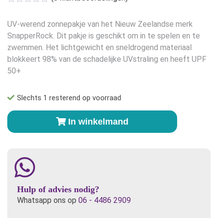
was:
is:
€39,95.
€17,50.
UV-werend zonnepakje van het Nieuw Zeelandse merk
SnapperRock. Dit pakje is geschikt om in te spelen en te
zwemmen. Het lichtgewicht en sneldrogend materiaal
blokkeert 98% van de schadelijke UVstraling en heeft UPF
50+
Slechts 1 resterend op voorraad
Snapper
In winkelmand
Rock
UVpakje
type
712
maat
62/68
Hulp of advies nodig?
aantal
Whatsapp ons op
06 - 4486 2909