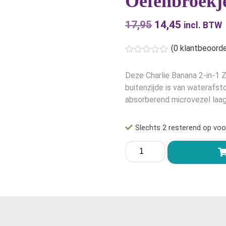
Oefenbroekj
17,95
Oorspronkelijk
14,45
Huidige
incl. BTW
prijs
prijs
(
0
klantbeoorde
was:
is:
€17,95.
€14,45.
Deze Charlie Banana 2-in-1 
buitenzijde is van waterafst
absorberend microvezel laagje
Slechts 2 resterend op voo
Charlie
Banana
2-
in-
1
Zwemluier
en