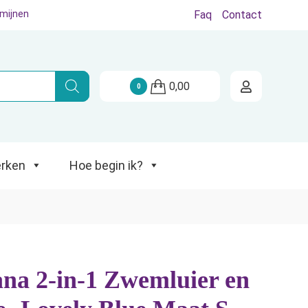
rmijnen
Faq
Contact
Hoe begin ik?
0,00
0
rken
Hoe begin ik?
na 2-in-1 Zwemluier en