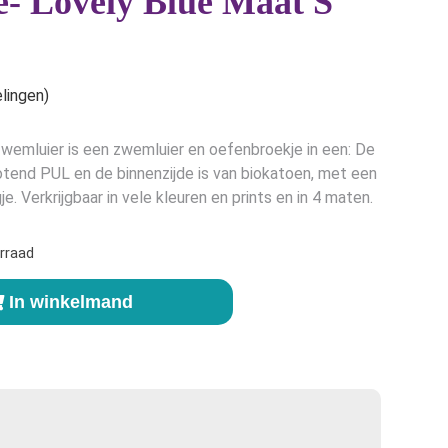
e- Lovely Blue Maat S
e
lingen)
Zwemluier is een zwemluier en oefenbroekje in een: De
otend PUL en de binnenzijde is van biokatoen, met een
. Verkrijgbaar in vele kleuren en prints en in 4 maten.
rraad
In winkelmand