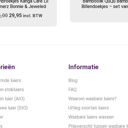
broekjes Kanga Care Lil
Bamboolik QuQu Bam
rnerz Bonnie & Jeweled
Billendoekjes – set va
5,00
Oorspronkelijke
29,95
Huidige
incl. BTW
prijs
prijs
was:
is:
€35,00.
€29,95.
rieën
Informatie
mde luiers
Blog
n strikluiers
FAQ
en luier (AIO)
Waarom wasbare luiers?
wee luier (SIO)
Uitleg soorten luiers
er
Wasbare luiers wassen
rs
Prijsverschil tussen wasbare l