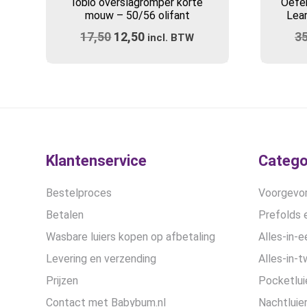
Iobio overslagromper korte
Oefen
mouw – 50/56 olifant
Lea
17,50
Oorspronkelijke
12,50
Huidige
3
incl. BTW
prijs
prijs
was:
is:
€17,50.
€12,50.
Klantenservice
Catego
Bestelproces
Voorgevor
Betalen
Prefolds e
Wasbare luiers kopen op afbetaling
Alles-in-e
Levering en verzending
Alles-in-t
Prijzen
Pocketlui
Contact met Babybum.nl
Nachtluie