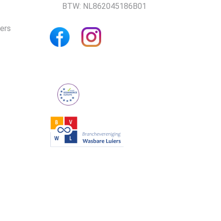
BTW: NL862045186B01
iers