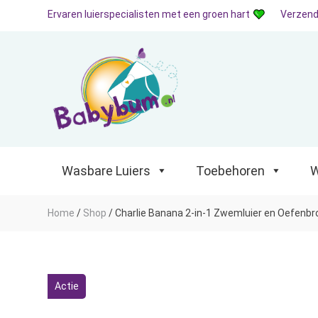
Ervaren luierspecialisten met een groen hart
Verzend
Wasbare Luiers
Toebehoren
Waterp
Wasbare Luiers
Toebehoren
W
Home
/
Shop
/
Charlie Banana 2-in-1 Zwemluier en Oefenbro
Actie