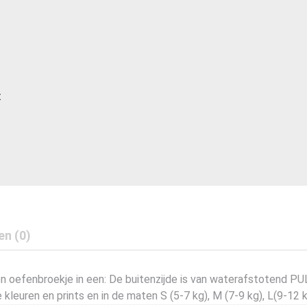
Oefenbroekje-
Lovely
Blue
Maat
S
aantal
t
en (0)
n oefenbroekje in een: De buitenzijde is van waterafstotend PUL
 kleuren en prints en in de maten S (5-7 kg), M (7-9 kg), L(9-12 