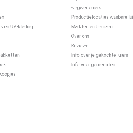
wegwerpluiers
en
Productielocaties wasbare lu
s en UV-kleding
Markten en beurzen
Over ons
Reviews
pakketten
Info over je gekochte luiers
oek
Info voor gemeenten
Koopjes