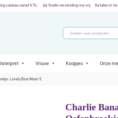
ing cadeau vanaf €75,-
Snelle verzending ma-vrij
Betalen in te
ret
Vrouw
Koopjes
Onze merken
Producten
zoeken
aterpret
Vrouw
Koopjes
Onze me
ekje- Lovely Blue Maat S
Charlie Bana