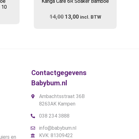
boe
Kanga Care 6R Soaker Bamboe
heeft
n 10
meerdere
14,00
Oorspronkelijke
13,00
Huidige
variaties.
incl. BTW
prijs
Deze
prijs
optie
was:
is:
kan
€14,00.
€13,00.
gekozen
worden
op
de
Contactgegevens
productpagina
Babybum.nl
Ambachtsstraat 36B
8263AK Kampen
038 234 3888
info@babybum.nl
KVK: 81309422
uiers en