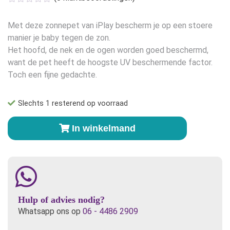
was:
is:
€17,50.
€15,00.
Met deze zonnepet van iPlay bescherm je op een stoere
manier je baby tegen de zon.
Het hoofd, de nek en de ogen worden goed beschermd,
want de pet heeft de hoogste UV beschermende factor.
Toch een fijne gedachte.
Slechts 1 resterend op voorraad
Zonnepet
In winkelmand
met
nekflap
in
oranje
maat
0-
Hulp of advies nodig?
6
Whatsapp ons op
06 - 4486 2909
mnd