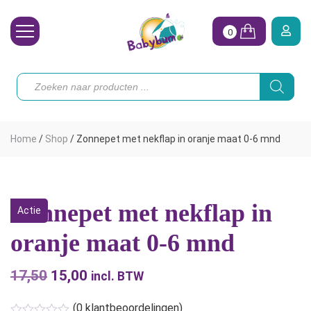
0
Wasbare Luiers
Producten
zoeken
Toebehoren
Waterpret
Home
/
Shop
/
Zonnepet met nekflap in oranje maat 0-6 mnd
Vrouw
Koopjes
Zonnepet met nekflap in
Actie
Onze merken
oranje maat 0-6 mnd
Hoe begin ik?
17,50
Oorspronkelijke
15,00
Huidige
incl. BTW
prijs
prijs
(
0
klantbeoordelingen)