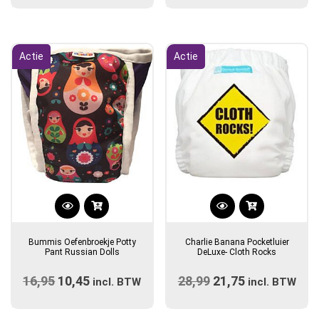
optie
was:
is:
was:
is:
kan
€14,90.
€12,50.
€28,99.
€21,75.
gekozen
Actie
Actie
worden
op
de
productpagina
Dit
product
Bummis Oefenbroekje Potty
Charlie Banana Pocketluier
heeft
Pant Russian Dolls
DeLuxe- Cloth Rocks
meerdere
16,95
Oorspronkelijke
10,45
Huidige
28,99
Oorspronkelijke
21,75
Huidige
variaties.
incl. BTW
incl. BTW
prijs
Deze
prijs
prijs
prijs
optie