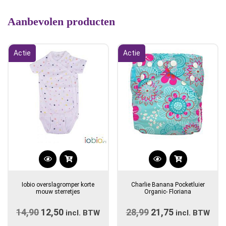
Aanbevolen producten
Actie
Actie
Dit
product
Iobio overslagromper korte
Charlie Banana Pocketluier
heeft
mouw sterretjes
Organic- Floriana
meerdere
14,90
Oorspronkelijke
12,50
Huidige
28,99
Oorspronkelijke
21,75
Huidige
variaties.
incl. BTW
incl. BTW
prijs
Deze
prijs
prijs
prijs