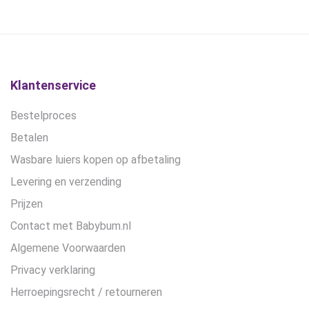
was:
is:
was:
is:
kan
€16,95.
€10,45.
€28,99.
€21,75.
gekozen
worden
op
de
Klantenservice
productpagina
Bestelproces
Betalen
Wasbare luiers kopen op afbetaling
Levering en verzending
Prijzen
Contact met Babybum.nl
Algemene Voorwaarden
Privacy verklaring
Herroepingsrecht / retourneren