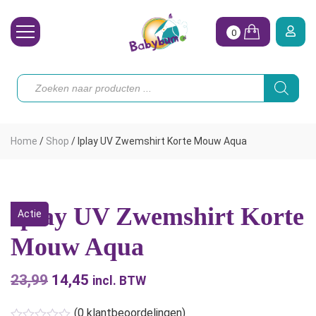
0
Wasbare Luiers
Producten
zoeken
Toebehoren
Waterpret
Home
/
Shop
/
Iplay UV Zwemshirt Korte Mouw Aqua
Vrouw
Koopjes
Iplay UV Zwemshirt Korte
Actie
Onze merken
Mouw Aqua
Hoe begin ik?
23,99
Oorspronkelijke
14,45
Huidige
incl. BTW
prijs
prijs
(
0
klantbeoordelingen)