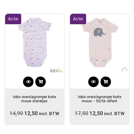
optie
was:
is:
was:
is:
kan
€28,99.
€21,75.
€14,00.
€13,00.
gekozen
Actie
Actie
worden
op
de
productpagina
Dit
product
Iobio overslagromper korte
Iobio overslagromper korte
heeft
mouw sterretjes
mouw – 50/56 olifant
meerdere
14,90
Oorspronkelijke
12,50
Huidige
17,50
Oorspronkelijke
12,50
Huidige
variaties.
incl. BTW
incl. BTW
prijs
Deze
prijs
prijs
prijs
optie
was:
is:
was:
is: