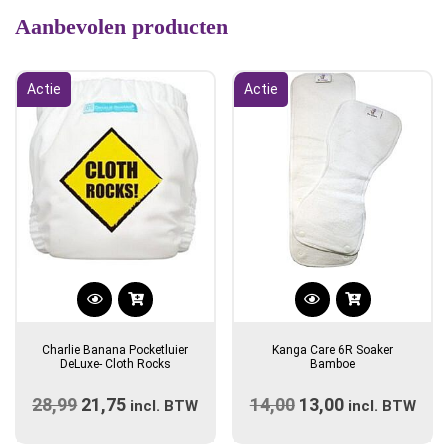
Aanbevolen producten
Actie
Actie
Dit
product
Charlie Banana Pocketluier
Kanga Care 6R Soaker
heeft
DeLuxe- Cloth Rocks
Bamboe
meerdere
28,99
Oorspronkelijke
21,75
Huidige
14,00
Oorspronkelijke
13,00
Huidige
incl. BTW
variaties.
incl. BTW
prijs
prijs
prijs
Deze
prijs