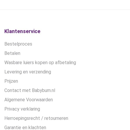
kan
€14,90.
€12,50.
€17,50.
€12,50.
gekozen
worden
op
de
Klantenservice
productpagina
Bestelproces
Betalen
Wasbare luiers kopen op afbetaling
Levering en verzending
Prijzen
Contact met Babybum.nl
Algemene Voorwaarden
Privacy verklaring
Herroepingsrecht / retourneren
Garantie en klachten