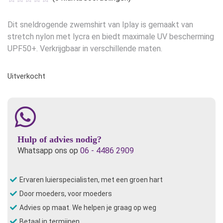
was:
is:
€23,99.
€14,45.
Dit sneldrogende zwemshirt van Iplay is gemaakt van
stretch nylon met lycra en biedt maximale UV bescherming
UPF50+. Verkrijgbaar in verschillende maten.
Uitverkocht
Hulp of advies nodig?
Whatsapp ons op
06 - 4486 2909
Ervaren luierspecialisten, met een groen hart
Door moeders, voor moeders
Advies op maat. We helpen je graag op weg
Betaal in termijnen