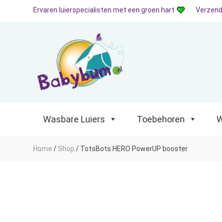
Ervaren luierspecialisten met een groen hart
Verzend
Wasbare Luiers
Toebehoren
Waterp
Wasbare Luiers
Toebehoren
W
Home
/
Shop
/
TotsBots HERO PowerUP booster