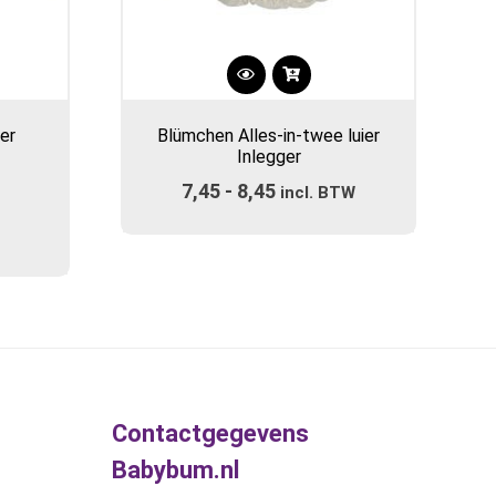
Dit
product
er
Blümchen Alles-in-twee luier
heeft
Inlegger
meerdere
7,45
-
8,45
Prijsklasse:
variaties.
incl. BTW
Deze
€7,45
optie
tot
kan
€8,45
gekozen
worden
op
de
productpagina
Contactgegevens
Babybum.nl