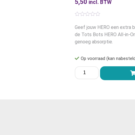
5,50
incl. BTW
Geef jouw HERO een extra b
de Tots Bots HERO All-in-One
genoeg absorptie.
Op voorraad (kan nabestel
TotsBots
HERO
PowerUP
booster
aantal