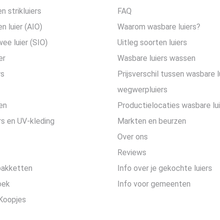
n strikluiers
FAQ
en luier (AIO)
Waarom wasbare luiers?
wee luier (SIO)
Uitleg soorten luiers
er
Wasbare luiers wassen
rs
Prijsverschil tussen wasbare l
wegwerpluiers
en
Productielocaties wasbare lu
s en UV-kleding
Markten en beurzen
Over ons
Reviews
pakketten
Info over je gekochte luiers
oek
Info voor gemeenten
Koopjes