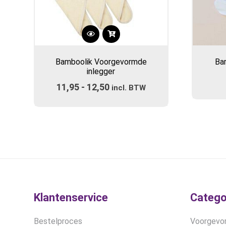
Dit
product
Bamboolik Voorgevormde
Bar
heeft
inlegger
meerdere
11,95
-
12,50
Prijsklasse:
variaties.
incl. BTW
Deze
€11,95
optie
tot
kan
€12,50
gekozen
worden
op
de
productpagina
Klantenservice
Catego
Bestelproces
Voorgevor