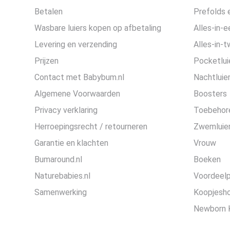
Betalen
Prefolds e
Wasbare luiers kopen op afbetaling
Alles-in-e
Levering en verzending
Alles-in-t
Prijzen
Pocketlui
Contact met Babybum.nl
Nachtluie
Algemene Voorwaarden
Boosters
Privacy verklaring
Toebehor
Herroepingsrecht / retourneren
Zwemluier
Garantie en klachten
Vrouw
Bumaround.nl
Boeken
Naturebabies.nl
Voordeel
Samenwerking
Koopjesh
Newborn 