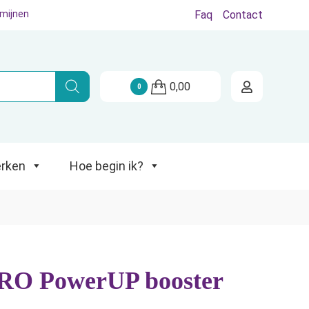
rmijnen
Faq
Contact
Hoe begin ik?
0,00
0
rken
Hoe begin ik?
RO PowerUP booster