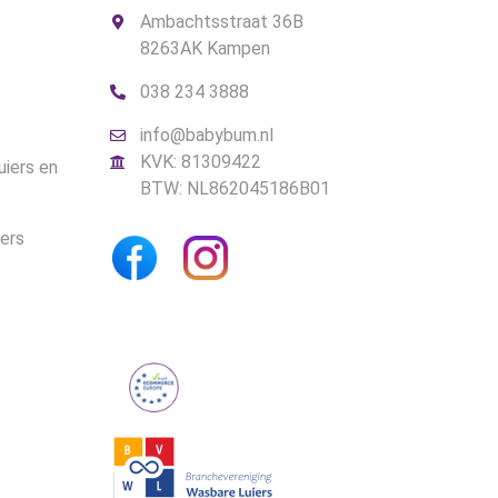
Ambachtsstraat 36B
8263AK Kampen
038 234 3888
info@babybum.nl
KVK: 81309422
uiers en
BTW: NL862045186B01
iers