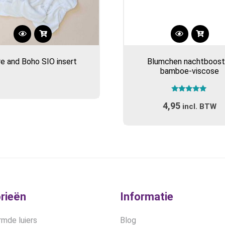
e and Boho SIO insert
Blumchen nachtboost
bamboe-viscose
Gewaardeerd
4,95
5.00
incl. BTW
uit 5
rieën
Informatie
mde luiers
Blog