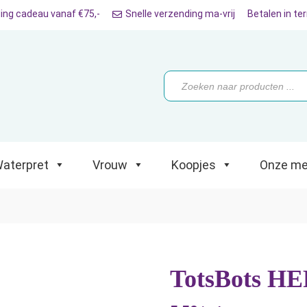
ing cadeau vanaf €75,-
Snelle verzending ma-vrij
Betalen in te
ret
Vrouw
Koopjes
Onze merken
Producten
zoeken
aterpret
Vrouw
Koopjes
Onze me
TotsBots HE