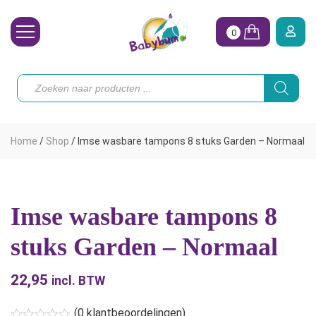
0
Wasbare Luiers
Producten
zoeken
Toebehoren
Waterpret
Home
/
Shop
/
Imse wasbare tampons 8 stuks Garden – Normaal
Vrouw
Koopjes
Imse wasbare tampons 8
Onze merken
stuks Garden – Normaal
Hoe begin ik?
22,95
incl. BTW
(
0
klantbeoordelingen)