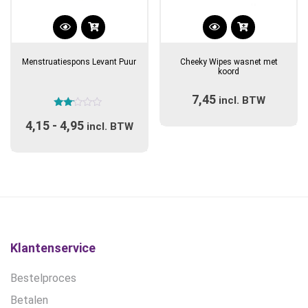
Dit
product
Menstruatiespons Levant Puur
Cheeky Wipes wasnet met
heeft
koord
meerdere
7,45
variaties.
incl. BTW
Gewaardeerd
Deze
4,15
-
4,95
Prijsklasse:
2.00
incl. BTW
optie
uit 5
€4,15
kan
tot
gekozen
€4,95
worden
op
de
productpagina
Klantenservice
Bestelproces
Betalen